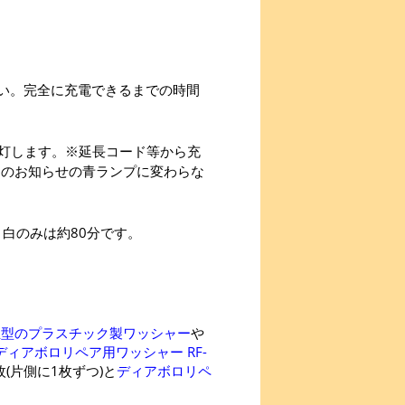
さい。完全に充電できるまでの時間
灯します。※延長コード等から充
ンのお知らせの青ランプに変わらな
、白のみは約80分です。
立型のプラスチック製ワッシャー
や
ディアボロリペア用ワッシャー RF-
(片側に1枚ずつ)と
ディアボロリペ