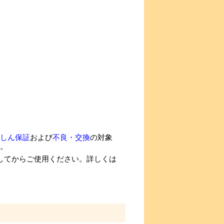
しん保証
および
不良・交換
の対象
。
外してからご使用ください。詳しくは