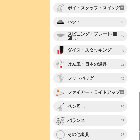
ポイ・スタッフ・スイング
ハット
16
スピニング・プレート(皿
12
回し)
ダイス・スタッキング
8
けん玉・日本の道具
32
フットバッグ
13
ファイアー・ライトアップ
ペン回し
59
バランス
13
その他道具
75