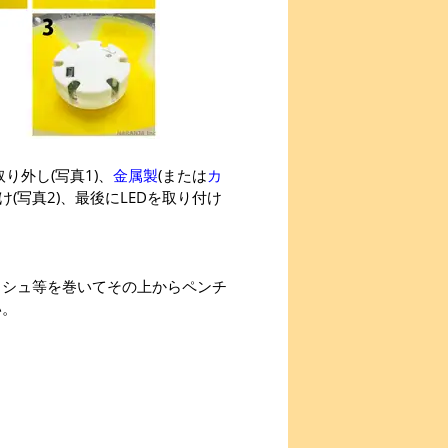
り外し(写真1)、
金属製
(または
カ
(写真2)、最後にLEDを取り付け
ィッシュ等を巻いてその上からペンチ
い。