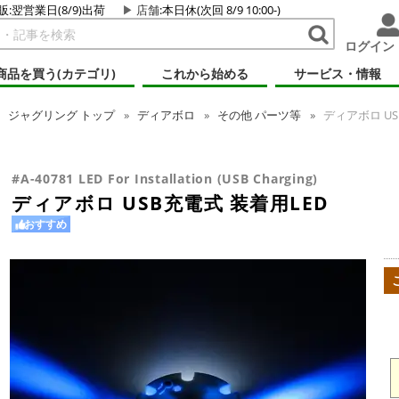
販:翌営業日(8/9)出荷
店舗
:本日休(次回 8/9 10:00-)
ログイン
商品を買う(カテゴリ)
これから始める
サービス・情報
ジャグリング
トップ
ディアボロ
その他 パーツ等
ディアボロ US
#A-40781 LED For Installation (USB Charging)
ディアボロ USB充電式 装着用LED
おすすめ