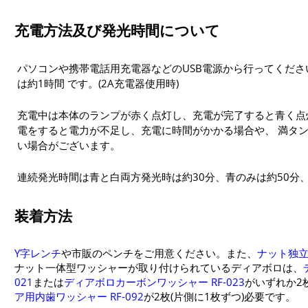
充電方法及び発光時間について
パソコンや携帯電話用充電器などのUSB電源から行ってくだ
は約1時間 です。(2A充電器使用時)
充電中は本体のランプが赤く点灯し、充電が完了すると青く点
電をすると電力が不足し、充電に時間がかかる場合や、 満タ
い場合がございます。
連続発光時間は青と白両方発光時は約30分、青のみは約50分
装着方法
Y字レンチ
や市販のペンチをご用意ください。また、
ナット独
ナット一体型ワッシャーが取り付けられているディアボロは、
021
または
ディアボロカーボンワッシャー RF-023
がいずれか2枚
ア用内歯ワッシャー RF-092
が2枚(片側に1枚ずつ)必要です。