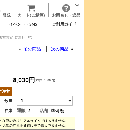
・登録
カート(ご精算)
お問合せ・返品
イベント・SNS
ご利用ガイド
B充電式 装着用LED
前の商品
次の商品
8,030円
(本体 7,300円)
ご注文
数量
通販
2
店舗
準備無
在庫
在庫の数はリアルタイムではありません。
店舗の在庫を通信販売で購入できません。