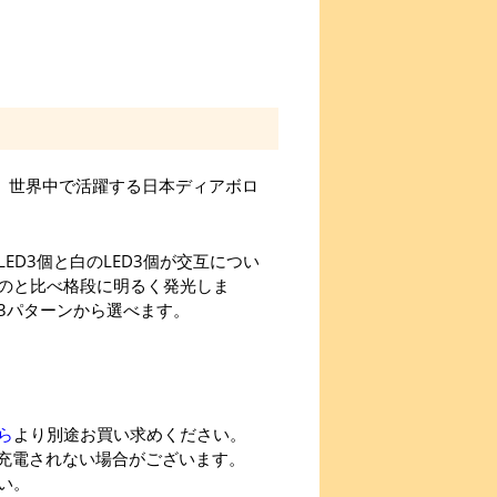
ト。世界中で活躍する日本ディアボロ
ED3個と白のLED3個が交互につい
ものと比べ格段に明るく発光しま
3パターンから選べます。
ら
より別途お買い求めください。
く充電されない場合がございます。
い。