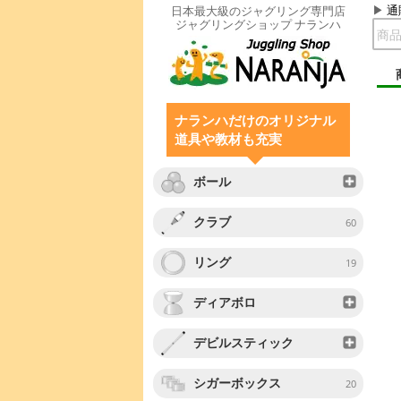
通
日本最大級のジャグリング専門店
ジャグリングショップ ナランハ
ナランハだけのオリジナル
道具や教材も充実
ボール
クラブ
60
リング
19
ディアボロ
デビルスティック
シガーボックス
20