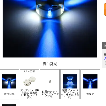
青白発光
#A-40781
ディアボロ USB
装着イメージ
付属のナット
充電式 装着用
（ゲンフウリン
青白発光
（ベアリングタ
青発光
LED Type-Cモ
クリスタル クリ
イプ用）
デル
ア）