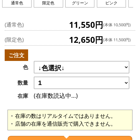
通常色
限定色
グリーン
ピンク
オ
11,550円
(通常色)
(本体 10,500円)
12,650円
(限定色)
(本体 11,500円)
ご注文
色
数量
(在庫数読込中...)
在庫
在庫の数はリアルタイムではありません。
店舗の在庫を通信販売で購入できません。