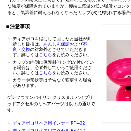
な強度が保障されていますが、極端に気温の低い場所でコンク
ると、気温差に耐えられなくなったカップがひび割れする場合
注意事項
ディアボロを縦にして回したと当社が判
断した破損は、
あんしん保証
および
不
良・交換
の対象外とさせていただきま
す。詳しくは
こちら
をお読みください。
カップの内側に保護材(リング)が付いてい
る場合は、必ず外してからご使用くださ
い。詳しくは
こちら
をお読みください。
カラーや形状等は予告なく変更する場合
があります。
ゲンフウサンバイリン クリスタル ハイブリ
ッドアクセルのリペアパーツは以下の通りで
す。
ディアボロリペア用インナー RF-432
ディアボロリペア用アクセル RF-412