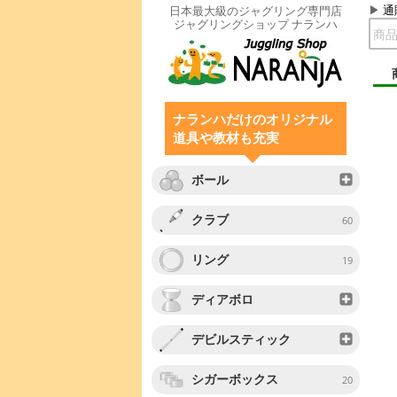
通
日本最大級のジャグリング専門店
ジャグリングショップ ナランハ
ナランハだけのオリジナル
道具や教材も充実
ボール
クラブ
60
リング
19
ディアボロ
デビルスティック
シガーボックス
20