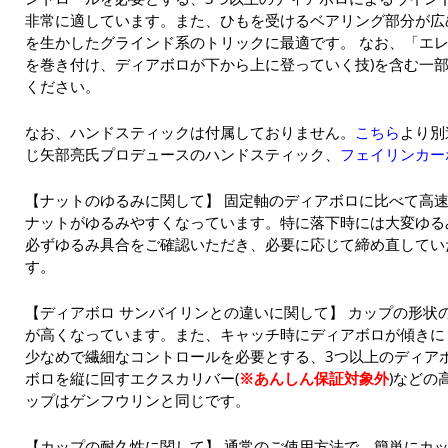
非常に適しています。また、ひもを受けるベアリング部分が広
を生かしたグラインド系のトリックに最適です。 なお、「エレ
を巻き付け、ディアボロが下から上に登っていく技)を含む一
ください。
なお、ハンドスティックは付属しておりません。
こちら
より別
じ矢部亮氏プロデュースのハンドスティック、
フェイリンカー
【ナットのゆるみに関して】 固定軸のディアボロに比べて高
ナットがゆるみやすくなっています。特に落下時には大変ゆる
必ずゆるみ具合をご確認いただき、必要に応じて締め直してい
す。
【ディアボロ サンバイリンとの違いに関して】 カップの形状
が高くなっています。また、キャッチ時にディアボロが傾きに
少なめで繊細なコントロールを必要とする、3つ以上のディア
ボロを縦に回すエクスカリバー(
※あんしん保証対象外
)などの
ップはゲンフウリンと同じです。
【カップの耐久性に関して】 通常のご使用方法で、簡単にカ