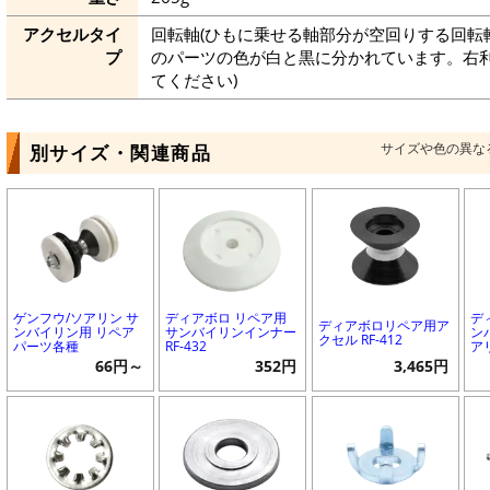
アクセルタイ
回転軸(ひもに乗せる軸部分が空回りする回転
プ
のパーツの色が白と黒に分かれています。右
てください)
サイズや色の異な
別サイズ・関連商品
ゲンフウ/ソアリン サ
ディアボロ リペア用
デ
ディアボロリペア用ア
ンバイリン用 リペア
サンバイリンインナー
ン
クセル RF-412
パーツ各種
RF-432
アリ
66円～
352円
3,465円