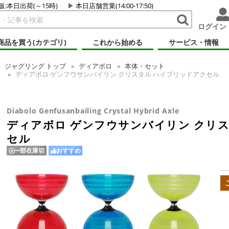
販:本日出荷(～15時)
本日店舗営業(14:00-17:50)
ログイン
商品を買う(カテゴリ)
これから始める
サービス・情報
ジャグリング
トップ
ディアボロ
本体・セット
ディアボロ ゲンフウサンバイリン クリスタル ハイブリッドアクセル
Diabolo Genfusanbailing Crystal Hybrid Axle
ディアボロ ゲンフウサンバイリン クリ
セル
一部在庫切
おすすめ