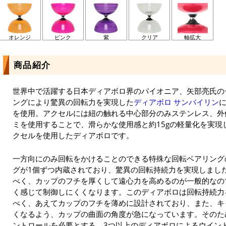
オレンジ
ピンク
紫
クリア
軸拡大
商品紹介
世界中で活躍する日本ディアボロ界のパイオニア、矢部亮氏の
ングにより驚異の回転力を実現した
ディアボロ サンバイリン
を使用。アクセルには紐の触れる中心部分のみステンレス、外
ミを使用することで、滑らかな使用感と約15gの軽量化を実現
クセルを使用したディアボロです。
一方向にのみ回転をかけることのできる特殊な回転ベアリング
グが1個ずつ内蔵されており、驚異の回転持続力を実現しまし
べく、カップのフチを厚くして遠心力を高めるのが一般的なの
く感じて制御しにくくなります。このディアボロは回転持続力
べく、あえてカップのフチを薄めに設計されており、また、キ
くなるよう、カップの曲面の角度が急になっています。そのた
ントロールを必要とする、3つ以上のディアボロによるウイン