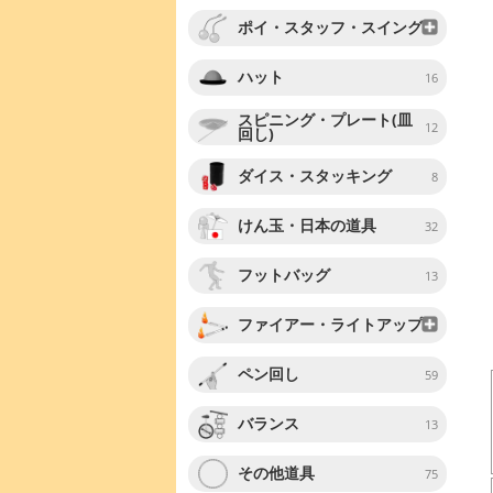
ポイ・スタッフ・スイング
ハット
16
スピニング・プレート(皿
12
回し)
ダイス・スタッキング
8
けん玉・日本の道具
32
フットバッグ
13
ファイアー・ライトアップ
ペン回し
59
バランス
13
その他道具
75