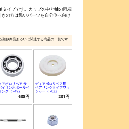
軸タイプです。カップの中と軸の両端
利きの方は黒いパーツを自分側へ向け
る類似商品あるいは関連する商品の一覧です
ィアボロリペア サ
ディアボロリペア用
バイリン用ボールベ
ベアリングタイプワッ
ング RF-492
シャー RF-022
638円
231円