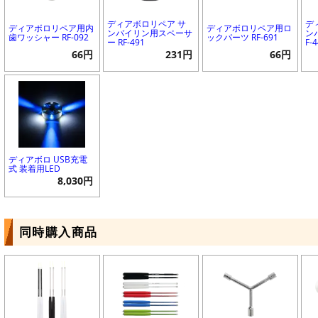
ディアボロリペア サ
デ
ディアボロリペア用内
ディアボロリペア用ロ
ンバイリン用スペーサ
ン
歯ワッシャー RF-092
ックパーツ RF-691
ー RF-491
F-
66円
231円
66円
ディアボロ USB充電
式 装着用LED
8,030円
同時購入商品