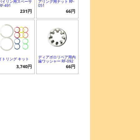
バイリン用スペーサ
アリング用ナット RF-
RF-491
051
231円
66円
ディアボロリペア用内
イトリング キット
歯ワッシャー RF-092
3,740円
66円