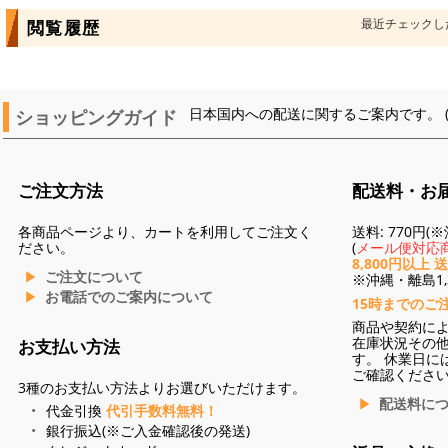
最近チェックし
閲覧履歴
ショッピングガイド
日本国内への配送に関するご案内です。 
ご注文方法
配送料・お
各商品ページより、カートを利用してご注文く
送料: 770円
ださい。
(
メール便対応商
8,800円以上 
ご注文について
※沖縄・離島1,3
お電話でのご案内について
15時までのご
商品や契約に
在庫状況その
お支払い方法
す。 休業日に
ご確認くださ
3種のお支払い方法よりお選びいただけます。
配送料に
代金引換
代引手数料無料！
銀行振込(※ご入金確認後の発送)