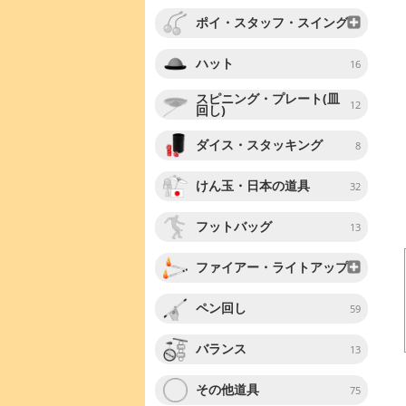
ポイ・スタッフ・スイング
ハット
16
スピニング・プレート(皿
12
回し)
ダイス・スタッキング
8
けん玉・日本の道具
32
フットバッグ
13
ファイアー・ライトアップ
ペン回し
59
バランス
13
その他道具
75