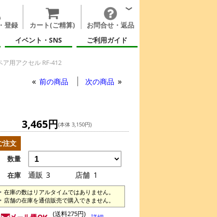
・登録
カート(ご精算)
お問合せ・返品
イベント・SNS
ご利用ガイド
用アクセル RF-412
前の商品
次の商品
3,465円
(本体 3,150円)
ご注文
数量
通販
3
店舗
1
在庫
在庫の数はリアルタイムではありません。
店舗の在庫を通信販売で購入できません。
(送料275円)