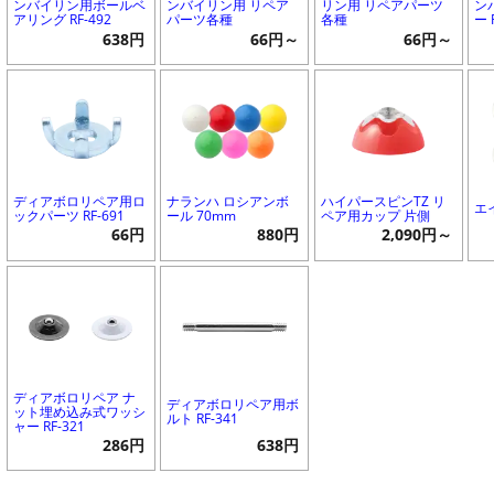
ンバイリン用ボールベ
ンバイリン用 リペア
リン用 リペアパーツ
ン
アリング RF-492
パーツ各種
各種
ー 
638円
66円～
66円～
ディアボロリペア用ロ
ナランハ ロシアンボ
ハイパースピンTZ リ
エ
ックパーツ RF-691
ール 70mm
ペア用カップ 片側
66円
880円
2,090円～
ディアボロリペア ナ
ディアボロリペア用ボ
ット埋め込み式ワッシ
ルト RF-341
ャー RF-321
286円
638円