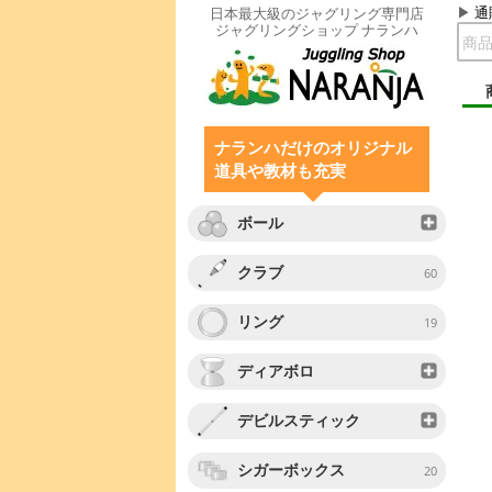
通
日本最大級のジャグリング専門店
ジャグリングショップ ナランハ
ナランハだけのオリジナル
道具や教材も充実
ボール
クラブ
60
リング
19
ディアボロ
デビルスティック
シガーボックス
20