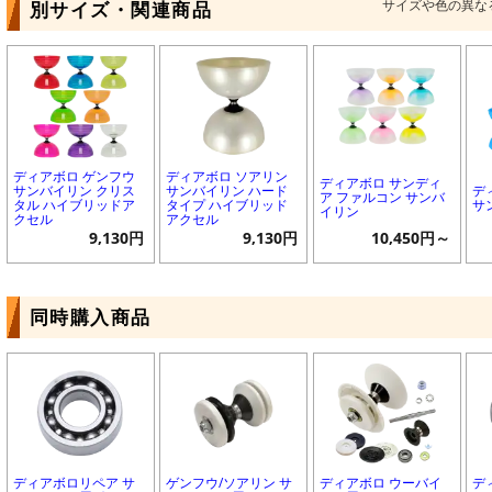
サイズや色の異な
別サイズ・関連商品
ディアボロ ゲンフウ
ディアボロ ソアリン
ディアボロ サンディ
サンバイリン クリス
サンバイリン ハード
デ
ア ファルコン サンバ
タル ハイブリッドア
タイプ ハイブリッド
サ
イリン
クセル
アクセル
9,130円
9,130円
10,450円～
同時購入商品
ディアボロリペア サ
ゲンフウ/ソアリン サ
ディアボロ ウーバイ
デ