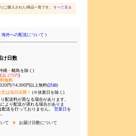
た(ご購入された)商品一覧です。
すべて見る
(
海外への配送について
)
届け日数
(※沖縄・離島を除く)
品 275円
)
送料無料
20円/14,300円以上無料(
詳細
)
注文は当日出荷！
(※休業日を除く)
より配送料が異なる場合があります。
他により配送が遅れる場合がありま
は配送を行っておりません。
営業日
を
い。
ついて
お届け日数について