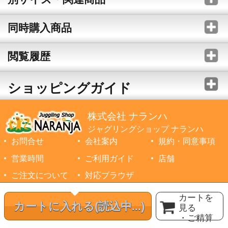
同時購入商品
閲覧履歴
ショッピングガイド
株式会社 ナランハ
ジャグリングショップ ナランハ
お問合せ
会社案内
規約・同意事項
営業時間
ご利用ガイド
店舗
ご注文について
対応ブラウザ
©1999-2026 NARANJA Inc. All Rights Reserved.
カートを
カートに入れる
(読込中...)
見る
・ご精算