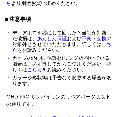
ら
より別途お買い求めください。
注意事項
ディアボロを縦にして回したと当社が判断し
た破損は、
あんしん保証
および
不良・交換
の
対象外とさせていただきます。詳しくは
こち
ら
をお読みください。
カップの内側に保護材(リング)が付いている
場合は、必ず外してからご使用ください。詳
しくは
こちら
をお読みください。
カラーや形状等は予告なく変更する場合があ
ります。
MHD-PRO サンバイリンのリペアパーツは以下
の通りです。