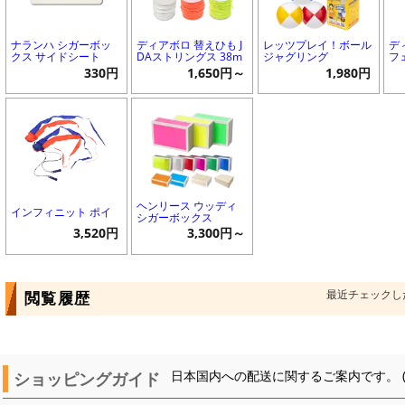
ナランハ シガーボッ
ディアボロ 替えひも J
レッツプレイ！ボール
デ
クス サイドシート
DAストリングス 38m
ジャグリング
フ
330円
1,650円～
1,980円
ヘンリース ウッディ
インフィニット ポイ
シガーボックス
3,520円
3,300円～
最近チェックし
閲覧履歴
ショッピングガイド
日本国内への配送に関するご案内です。 