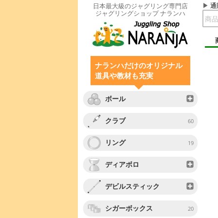
通
日本最大級のジャグリング専門店
ジャグリングショップ ナランハ
ナランハだけのオリジナル
道具や教材も充実
ボール
クラブ
60
リング
19
ディアボロ
デビルスティック
シガーボックス
20