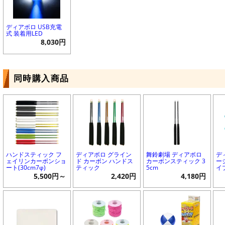
ディアボロ USB充電
式 装着用LED
8,030円
同時購入商品
ハンドスティック フ
ディアボロ グライン
舞鈴劇場 ディアボロ
デ
ェイリンカーボンショ
ド カーボン ハンドス
カーボンスティック 3
ー
ート(30cm7φ)
ティック
5cm
イ
5,500円～
2,420円
4,180円