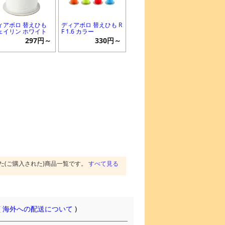
ィアボロ 替えひも
ディアボロ 替えひも R
ェイリン ホワイト
F 1.6 カラー
297円～
330円～
た(ご購入された)商品一覧です。
すべて見る
(
海外への配送について
)