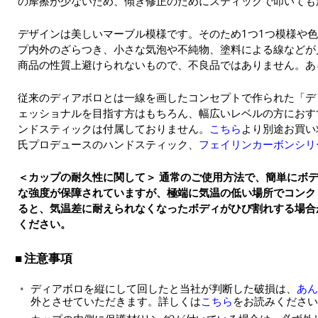
の摩擦が少ないため、傾き修正のためにスティックで叩いても
デザインは美しいマーブル模様です。そのため1つ1つ模様や
プ内外のざらつき、小さな気泡や不純物、塗料による線などが
商品の性質上避けられないもので、不良品ではありません。あ
従来のディアボロとは一線を画したコンセプトで作られた「デ
ェッショナルを目指す方はもちろん、幅広いレベルの方におす
ンドスティックは付属しておりません。
こちら
より別途お買い
氏プロデュースのハンドスティック、
フェイリンカーボンシリ
＜カップの耐久性に関して＞ 通常のご使用方法で、簡単にボ
な強度が保障されていますが、極端に気温の低い場所でコンク
ると、気温差に耐えられなくなったボディがひび割れする場合
ください。
注意事項
ディアボロを縦にして回したと当社が判断した破損は、
あん
外とさせていただきます。詳しくは
こちら
をお読みください