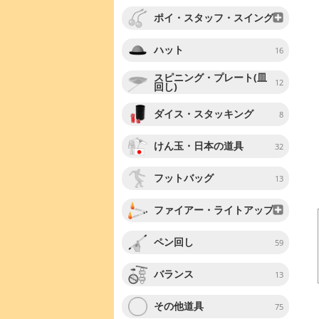
ポイ・スタッフ・スイング
ハット
16
スピニング・プレート(皿
12
回し)
ダイス・スタッキング
8
けん玉・日本の道具
32
フットバッグ
13
ファイアー・ライトアップ
ペン回し
59
バランス
13
その他道具
75