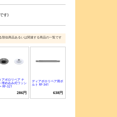
です)
る類似商品あるいは関連する商品の一覧です
ィアボロリペア ナ
ディアボロリペア用ボ
ト埋め込み式ワッシ
ルト RF-341
 RF-321
286円
638円