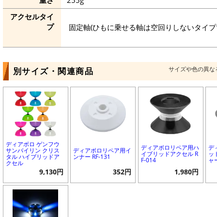
重さ
255g
アクセルタイ
プ
固定軸(ひもに乗せる軸は空回りしないタイプ
サイズや色の異な
別サイズ・関連商品
ディアボロ ゲンフウ
ディアボロリペア用ハ
デ
サンバイリン クリス
ディアボロリペア用イ
イブリッドアクセル R
ッ
タル ハイブリッドア
ンナー RF-131
F-014
ャー
クセル
9,130円
352円
1,980円