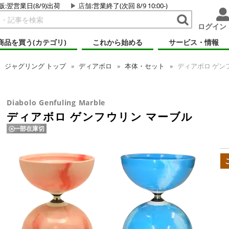
販:翌営業日(8/9)出荷
店舗
:営業終了(次回 8/9 10:00-)
ログイン
商品を買う(カテゴリ)
これから始める
サービス・情報
ジャグリング
トップ
ディアボロ
本体・セット
ディアボロ ゲン
Diabolo Genfuling Marble
ディアボロ ゲンフウリン マーブル
一部在庫切