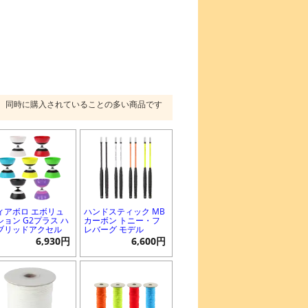
同時に購入されていることの多い商品です
ィアボロ エボリュ
ハンドスティック MB
ション G2プラス ハ
カーボン トニー・フ
ブリッドアクセル
レバーグ モデル
6,930円
6,600円