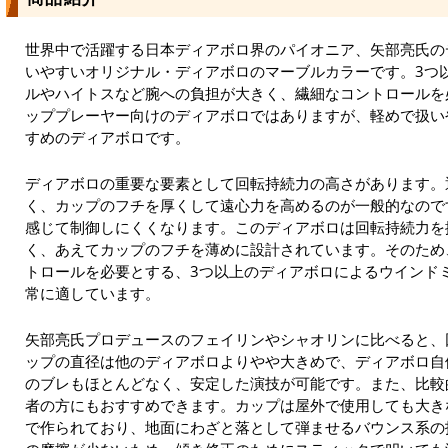
世界中で活躍する日本ディアボロ界のパイオニア、矢部亮氏の
いやすいオリジナル・ディアボロのマーブルカラーです。3つ
ルやハイトスなど腕への負担が大きく、繊細なコントロールを
ッププレーヤー向けのディアボロではありますが、軽めで扱い
すめのディアボロです。
ディアボロの重要な要素として回転持続力の高さがあります。
く、カップのフチを厚くして遠心力を高めるのが一般的なので
感じて制御しにくくなります。このディアボロは回転持続力を
く、あえてカップのフチを薄めに設計されています。そのため
トロールを必要とする、3つ以上のディアボロによるウインド
常に適しています。
矢部亮氏プロデュースのフェイリンやシャオリンに比べると、
ップの直径は他のディアボロよりやや大きめで、ディアボロ自
のブレもほとんどなく、安定した演技が可能です。また、比較
者の方にもおすすめできます。カップは屋外で使用しても大き
で作られており、地面にわざと落として弾ませるバウンス系の