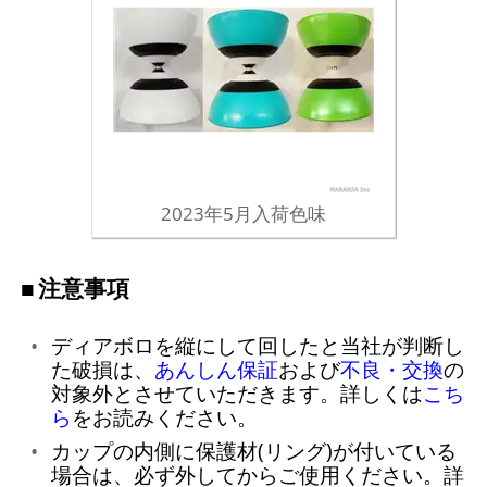
2023年5月入荷色味
注意事項
ディアボロを縦にして回したと当社が判断し
た破損は、
あんしん保証
および
不良・交換
の
対象外とさせていただきます。詳しくは
こち
ら
をお読みください。
カップの内側に保護材(リング)が付いている
場合は、必ず外してからご使用ください。詳