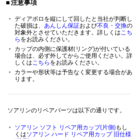
注意事項
ディアボロを縦にして回したと当社が判断し
た破損は、
あんしん保証
および
不良・交換
の
対象外とさせていただきます。詳しくは
こち
ら
をお読みください。
カップの内側に保護材(リング)が付いている
場合は、必ず外してからご使用ください。詳
しくは
こちら
をお読みください。
カラーや形状等は予告なく変更する場合があ
ります。
ソアリンのリペアパーツは以下の通りです。
ソアリン ソフト リペア用カップ(片側)
もし
くは
ソアリン ハード リペア用カップ 旧仕様