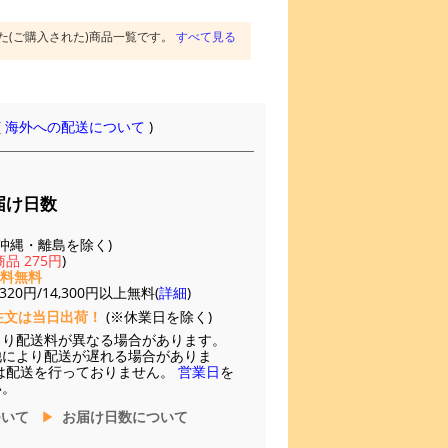
た(ご購入された)商品一覧です。
すべて見る
(
海外への配送について
)
届け日数
(※沖縄・離島を除く)
品 275円
)
送料無料
20円/14,300円以上無料(
詳細
)
注文は当日出荷！
(※休業日を除く)
より配送料が異なる場合があります。
他により配送が遅れる場合がありま
は配送を行っておりません。
営業日
を
い。
ついて
お届け日数について