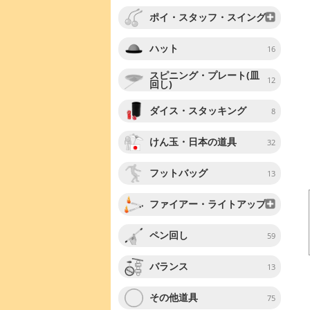
ポイ・スタッフ・スイング
ハット
16
スピニング・プレート(皿
12
回し)
ダイス・スタッキング
8
けん玉・日本の道具
32
フットバッグ
13
ファイアー・ライトアップ
ペン回し
59
バランス
13
その他道具
75