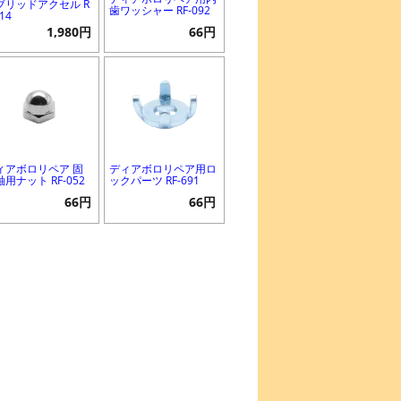
ブリッドアクセル R
歯ワッシャー RF-092
014
1,980円
66円
ィアボロリペア 固
ディアボロリペア用ロ
用ナット RF-052
ックパーツ RF-691
66円
66円