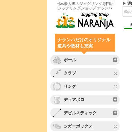
通
日本最大級のジャグリング専門店
ジャグリングショップ ナランハ
ナランハだけのオリジナル
道具や教材も充実
ボール
クラブ
60
リング
19
ディアボロ
デビルスティック
シガーボックス
20