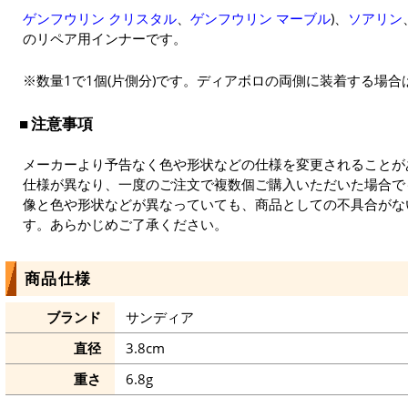
ゲンフウリン クリスタル
、
ゲンフウリン マーブル
)、
ソアリン
のリペア用インナーです。
※数量1で1個(片側分)です。ディアボロの両側に装着する場合は
注意事項
メーカーより予告なく色や形状などの仕様を変更されることが
仕様が異なり、一度のご注文で複数個ご購入いただいた場合で
像と色や形状などが異なっていても、商品としての不具合がな
す。あらかじめご了承ください。
商品仕様
ブランド
サンディア
直径
3.8cm
重さ
6.8g