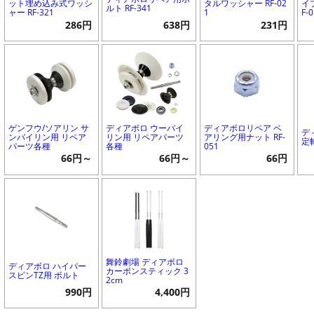
ット埋め込み式ワッシ
タルワッシャー RF-02
イ
ルト RF-341
ャー RF-321
1
F-
286円
638円
231円
ゲンフウ/ソアリン サ
ディアボロ ウーバイ
ディアボロリペア ベ
デ
ンバイリン用 リペア
リン用 リペアパーツ
アリング用ナット RF-
定軸
パーツ各種
各種
051
66円～
66円～
66円
舞鈴劇場 ディアボロ
ディアボロ ハイパー
カーボンスティック 3
スピンTZ用 ボルト
2cm
990円
4,400円