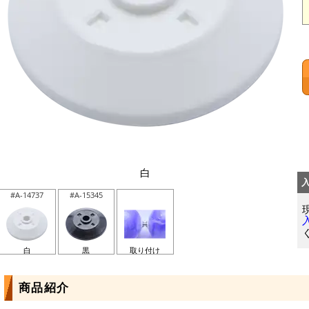
白
#A-14737
#A-15345
白
黒
取り付け
商品紹介