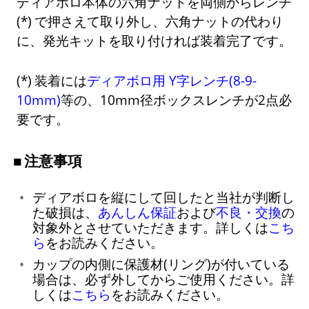
ディアボロ本体の六角ナットを両側からレンチ
で押さえて取り外し、六角ナットの代わり
に、発光キットを取り付ければ装着完了です。
装着には
ディアボロ用 Y字レンチ(8-9-
10mm)
等の、10mm径ボックスレンチが2点必
要です。
注意事項
ディアボロを縦にして回したと当社が判断し
た破損は、
あんしん保証
および
不良・交換
の
対象外とさせていただきます。詳しくは
こち
ら
をお読みください。
カップの内側に保護材(リング)が付いている
場合は、必ず外してからご使用ください。詳
しくは
こちら
をお読みください。