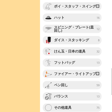
ポイ・スタッフ・スイング
ハット
16
スピニング・プレート(皿
12
回し)
ダイス・スタッキング
8
けん玉・日本の道具
32
フットバッグ
13
ファイアー・ライトアップ
ペン回し
59
バランス
13
その他道具
75