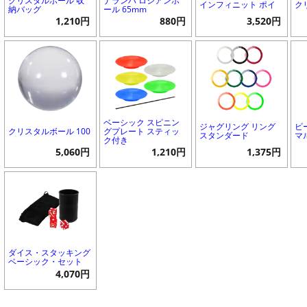
クリスタルボール 収
ナランハ ロシアンボ
インフィニット ポイ
ク
納バッグ
ール 65mm
1,210円
880円
3,520円
ベーシック スピニン
ジャグリング リング
ビ
クリスタルボール 100
グプレート スティッ
スタンダード
マ
ク付き
5,060円
1,210円
1,375円
ダイス・スタッキング
ベーシック・セット
4,070円