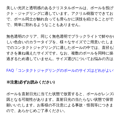
美しい光沢と透明感のあるクリスタルボールは、ボールを投げ
クト・ジャグリングに適しています。アクリル樹脂でできてお
で、ボール同士が触れ合っても滑らかに演技を続けることがで
で、簡単に割れるようなこともありません。
無色透明のクリア、同じく無色透明でブラックライトで鮮やか
しい色合いのカラータイプを、様々なサイズでご用意いたしまし
でのコンタクトジャグリングに適したボールの中では、直径も
すさを兼ね備えたサイズです。なお、複数のボールを同時に操
過ぎるため適していません。サイズ選びについてお悩みの方は
FAQ「コンタクトジャグリングのボールのサイズはどれがよい
※注意(必ずお読みください)
ボールを直射日光に当てた状態で放置すると、ボールがレンズ
因となる可能性があります。直射日光の当たらない状態で保管
願いいたします。お客様の不注意による事故・怪我等につきま
ので、あらかじめご了承ください。