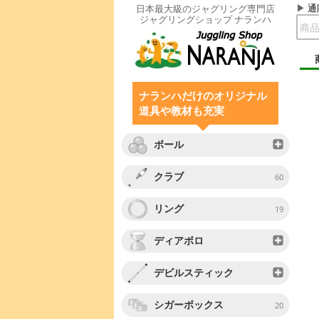
通
日本最大級のジャグリング専門店
ジャグリングショップ ナランハ
ナランハだけのオリジナル
道具や教材も充実
ボール
クラブ
60
リング
19
ディアボロ
デビルスティック
シガーボックス
20