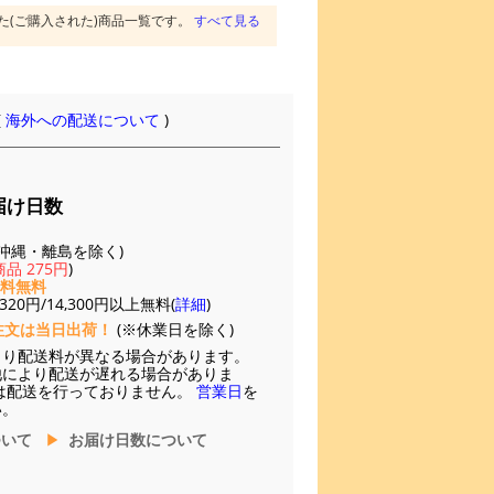
た(ご購入された)商品一覧です。
すべて見る
(
海外への配送について
)
届け日数
(※沖縄・離島を除く)
品 275円
)
送料無料
20円/14,300円以上無料(
詳細
)
注文は当日出荷！
(※休業日を除く)
より配送料が異なる場合があります。
他により配送が遅れる場合がありま
は配送を行っておりません。
営業日
を
い。
ついて
お届け日数について