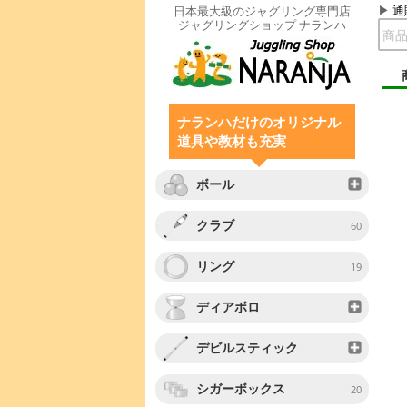
通
日本最大級のジャグリング専門店
ジャグリングショップ ナランハ
ナランハだけのオリジナル
道具や教材も充実
ボール
クラブ
60
リング
19
ディアボロ
デビルスティック
シガーボックス
20