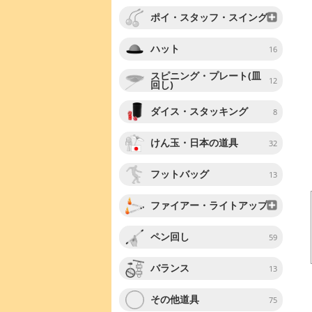
ポイ・スタッフ・スイング
ハット
16
スピニング・プレート(皿
12
回し)
ダイス・スタッキング
8
けん玉・日本の道具
32
フットバッグ
13
ファイアー・ライトアップ
ペン回し
59
バランス
13
その他道具
75