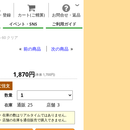
・登録
カート(ご精算)
お問合せ・返品
イベント・SNS
ご利用ガイド
60 クリア
前の商品
次の商品
1,870円
(本体 1,700円)
ご注文
数量
通販
25
店舗
3
在庫
在庫の数はリアルタイムではありません。
店舗の在庫を通信販売で購入できません。