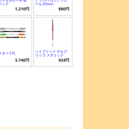
リスタルボール 収
ナランハ ロシアンボ
バッグ
ール 65mm
1,210円
880円
ハイブリッド ゲルグ
スター CYL
リップ メタリック
3,740円
924円