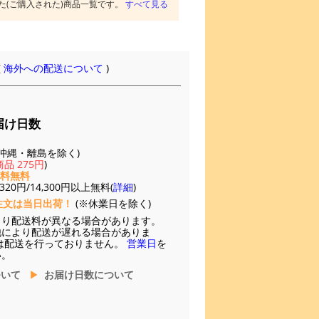
た(ご購入された)商品一覧です。
すべて見る
(
海外への配送について
)
届け日数
(※沖縄・離島を除く)
品 275円
)
送料無料
20円/14,300円以上無料(
詳細
)
注文は当日出荷！
(※休業日を除く)
より配送料が異なる場合があります。
他により配送が遅れる場合がありま
は配送を行っておりません。
営業日
を
い。
ついて
お届け日数について