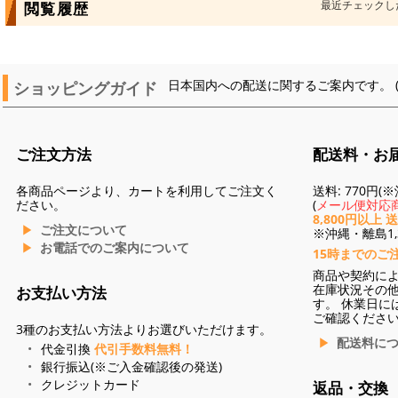
最近チェックし
閲覧履歴
ショッピングガイド
日本国内への配送に関するご案内です。 
ご注文方法
配送料・お
各商品ページより、カートを利用してご注文く
送料: 770円
ださい。
(
メール便対応商
8,800円以上 
ご注文について
※沖縄・離島1,3
お電話でのご案内について
15時までのご
商品や契約に
在庫状況その
お支払い方法
す。 休業日に
ご確認くださ
3種のお支払い方法よりお選びいただけます。
配送料に
代金引換
代引手数料無料！
銀行振込(※ご入金確認後の発送)
クレジットカード
返品・交換