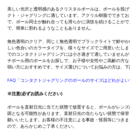
美しい光沢と透明感のあるクリスタルボールは、ボールを投げ
クト・ジャグリングに適しています。アクリル樹脂でできてお
で、ボール同士が触れ合っても滑らかに演技を続けることがで
で、簡単に割れるようなこともありません。
無色透明のクリア、同じく無色透明でブラックライトで鮮やか
しい色合いのカラータイプを、様々なサイズでご用意いたしまし
でのコンタクトジャグリングには小さ過ぎて適していませんが
チボール用のボールをお探しで、お子様や女性やご高齢の方な
弱い方におすすめです。サイズ選びについてお悩みの方は、下
FAQ「コンタクトジャグリングのボールのサイズはどれがよい
※注意(必ずお読みください)
ボールを直射日光に当てた状態で放置すると、ボールがレンズ
因となる可能性があります。直射日光の当たらない状態で保管
願いいたします。お客様の不注意による事故・怪我等につきま
ので、あらかじめご了承ください。