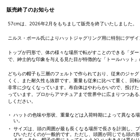
販売終了のお知らせ
57cmは、2026年2月をもちまして販売を終了いたしました。
ニルス・ポール氏によりハットジャグリング用に特別にデザイ
トップが円形で、体の様々な場所で転がすことのできる「ダー
で、紳士的な印象を与える見た目が特徴的な「トールハット」
どちらの帽子も三層のフェルトで作られており、従来のジャグ
くく、また耐久性も抜群です。重量も従来に比べて重く、回転
非常に少なくなっています。布自体はやわらかいので、投げた
っています。プロからアマチュアまで世界中に広まりつつある
しください。
ハットの色味や形状、重量などは入荷時期によって異なる場
い。
サイズは、頭の周囲が最も長くなる場所で長さを計測し、プ
びいただくのが一般的です。ただし、頭囲が同じでも頭の形
ます。また、帽子の形によってちょうどいい大きさは異なり