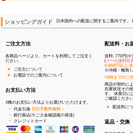
ショッピングガイド
日本国内への配送に関するご案内です。 
ご注文方法
配送料・お
各商品ページより、カートを利用してご注文く
送料: 770円
ださい。
(
メール便対応商
8,800円以上 
ご注文について
※沖縄・離島1,3
お電話でのご案内について
15時までのご
商品や契約に
在庫状況その
お支払い方法
す。 休業日に
ご確認くださ
3種のお支払い方法よりお選びいただけます。
配送料に
代金引換
代引手数料無料！
銀行振込(※ご入金確認後の発送)
クレジットカード
返品・交換