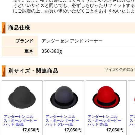
うどいいサイズと同じでも、必ずしもぴったりフィットする
にご試着の上、お買い求めいただくことをおすすめいたしま
商品仕様
ブランド
アンダーセン アンド バーナー
重さ
350-380g
サイズや色の異な
別サイズ・関連商品
アンダーセン ニル
アンダーセン ニル
アンダーセン ニル
ア
ス・ポール ダービー
ス・ポール ダービー
ス・ポール ダービー
ス
ハット 黒/黒
ハット グレー/黒
ハット 赤/黒
ハ
17,050円
17,050円
17,050円