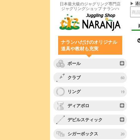
通
日本最大級のジャグリング専門店
ジャグリングショップ ナランハ
ナランハだけのオリジナル
道具や教材も充実
ボール
クラブ
60
リング
19
ディアボロ
デビルスティック
シガーボックス
20