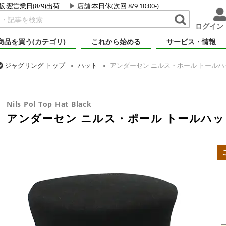
販:翌営業日(8/9)出荷
店舗
:本日休(次回 8/9 10:00-)
ログイン
商品を買う(カテゴリ)
これから始める
サービス・情報
ジャグリング
トップ
ハット
アンダーセン ニルス・ポール トールハ
ジャグリング
トップ
その他道具
アンダーセン ニルス・ポール トー
Nils Pol Top Hat Black
アンダーセン ニルス・ポール トールハッ