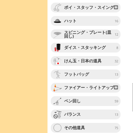
ポイ・スタッフ・スイング
ハット
16
スピニング・プレート(皿
12
回し)
ダイス・スタッキング
8
けん玉・日本の道具
32
フットバッグ
13
ファイアー・ライトアップ
ペン回し
59
バランス
13
その他道具
75