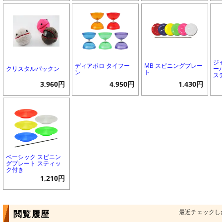
ジ
ディアボロ タイフー
MB スピニングプレー
クリスタルパックン
ー
ン
ト
ス
3,960円
4,950円
1,430円
ベーシック スピニン
グプレート スティッ
ク付き
1,210円
最近チェックし
閲覧履歴