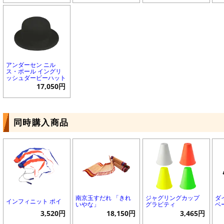
アンダーセン ニル
ス・ポール イングリ
ッシュダービーハット
17,050円
同時購入商品
南京玉すだれ 「きれ
ジャグリングカップ
ダ
インフィニット ポイ
いやな」
グラビティ
ベ
3,520円
18,150円
3,465円