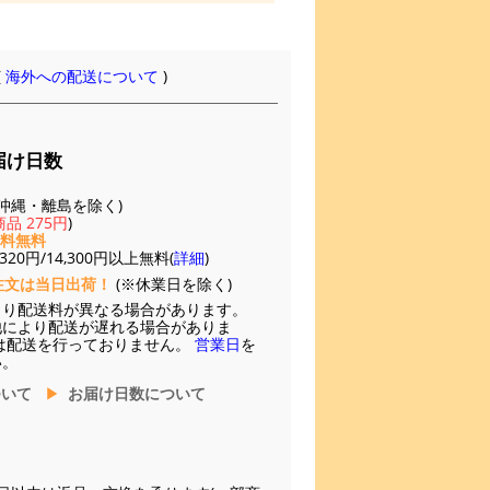
(
海外への配送について
)
届け日数
(※沖縄・離島を除く)
品 275円
)
送料無料
20円/14,300円以上無料(
詳細
)
注文は当日出荷！
(※休業日を除く)
より配送料が異なる場合があります。
他により配送が遅れる場合がありま
は配送を行っておりません。
営業日
を
い。
ついて
お届け日数について