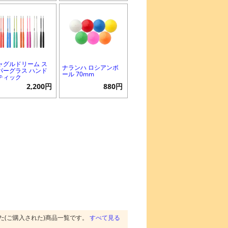
ャグルドリーム ス
ナランハ ロシアンボ
パーグラス ハンド
ール 70mm
ティック
2,200円
880円
た(ご購入された)商品一覧です。
すべて見る