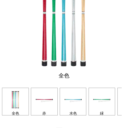
全色
全色
赤
水色
緑
シ