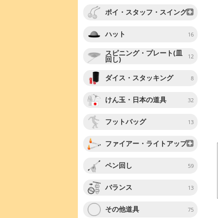
ポイ・スタッフ・スイング
ハット
16
スピニング・プレート(皿
12
回し)
ダイス・スタッキング
8
けん玉・日本の道具
32
フットバッグ
13
ファイアー・ライトアップ
ペン回し
59
バランス
13
その他道具
75