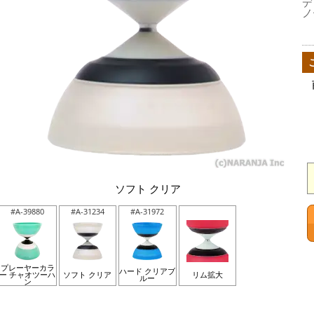
デ
ノ
ソフト クリア
#A-39880
#A-31234
#A-31972
プレーヤーカラ
ハード クリアブ
ー チャオツーハ
ソフト クリア
リム拡大
ルー
ン