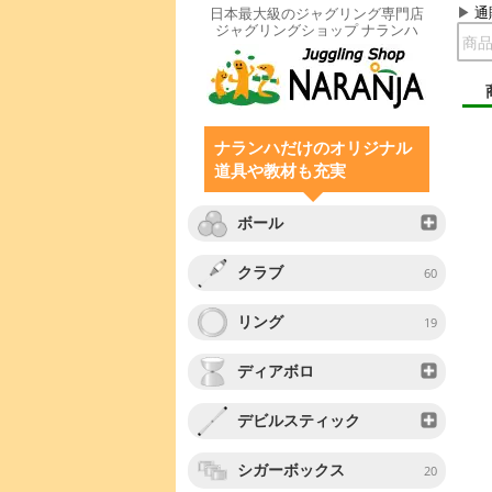
通
日本最大級のジャグリング専門店
ジャグリングショップ ナランハ
ナランハだけのオリジナル
道具や教材も充実
ボール
クラブ
60
リング
19
ディアボロ
デビルスティック
シガーボックス
20