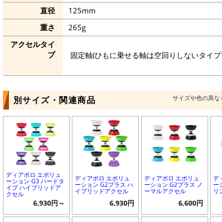
直径
125mm
重さ
265g
アクセルタイ
プ
固定軸(ひもに乗せる軸は空回りしないタイプ
サイズや色の異な
別サイズ・関連商品
ディアボロ エボリュ
ディアボロ エボリュ
ディアボロ エボリュ
デ
ーション G3 ハードタ
ーション G2プラス ハ
ーション G2プラス ノ
ー
イプ ハイブリッドア
イブリッドアクセル
ーマルアクセル
リ
クセル
6,930円～
6,930円
6,600円