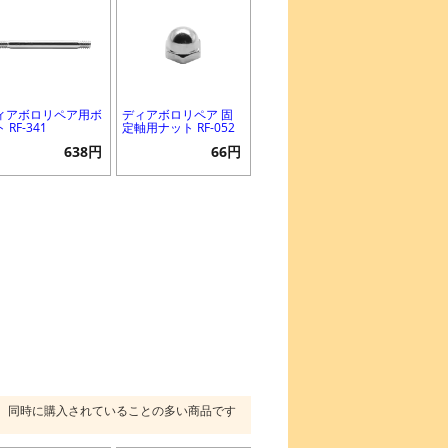
ィアボロリペア用ボ
ディアボロリペア 固
 RF-341
定軸用ナット RF-052
638円
66円
同時に購入されていることの多い商品です