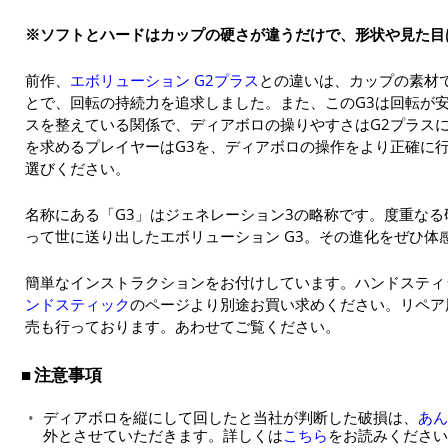
※ソフトとハードはカップの硬さが違うだけで、形状や見た目
前作、
エボリューション G2プラス
との違いは、カップの素材
とで、回転の持続力を追求しました。また、このG3は回転が
スを整えている関係で、ディアボロの操りやすさはG2プラス
を求めるプレイヤーはG3を、ディアボロの操作をより正確に行
選びください。
名称にある「G3」はジェネレーション3の略称です。度重な
って世に送り出したエボリューション G3。その進化をぜひ体
簡単なインストラクションをお付けしています。ハンドスティ
ンドスティック
のページより別途お買い求めください。リペア
売も行っております。あわせてご覧ください。
注意事項
ディアボロを縦にして回したと当社が判断した破損は、
あん
外とさせていただきます。詳しくは
こちら
をお読みください