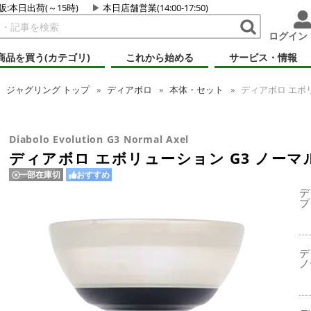
販:本日出荷(～15時)
本日店舗営業(14:00-17:50)
ログイン
商品を買う(カテゴリ)
これから始める
サービス・情報
ジャグリング
トップ
ディアボロ
本体・セット
ディアボロ エボリ
Diabolo Evolution G3 Normal Axel
ディアボロ エボリューション G3 ノー
一部在庫切
おすすめ
デ
プ
デ
ノ