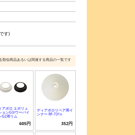
です)
る類似商品あるいは関連する商品の一覧です
ィアボロ エボリュ
ディアボロリペア用イ
ションG3/ウーバイ
ンナー RF-731n
ンG2用リム
605円
352円