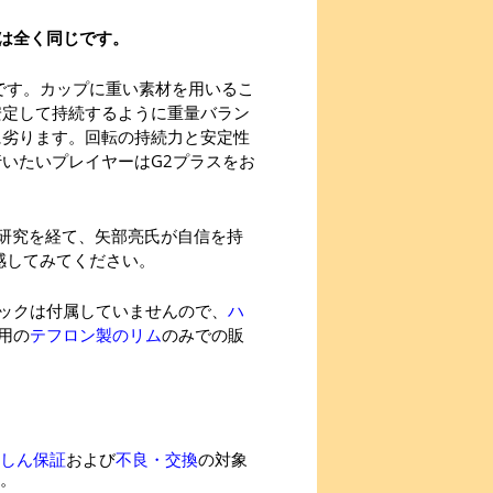
は全く同じです。
です。カップに重い素材を用いるこ
安定して持続するように重量バラン
に劣ります。回転の持続力と安定性
いたいプレイヤーはG2プラスをお
る研究を経て、矢部亮氏が自信を持
感してみてください。
ックは付属していませんので、
ハ
用の
テフロン製のリム
のみでの販
しん保証
および
不良・交換
の対象
。