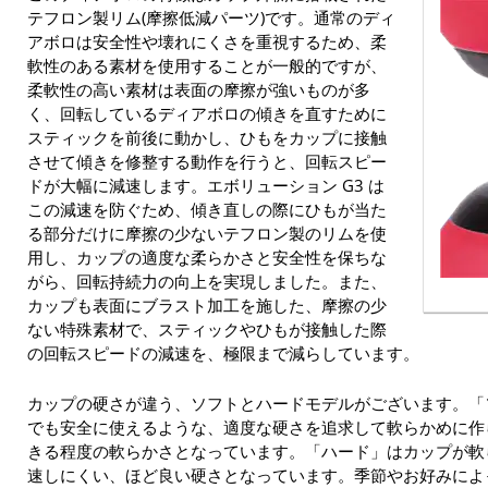
テフロン製リム(摩擦低減パーツ)です。通常のディ
アボロは安全性や壊れにくさを重視するため、柔
軟性のある素材を使用することが一般的ですが、
柔軟性の高い素材は表面の摩擦が強いものが多
く、回転しているディアボロの傾きを直すために
スティックを前後に動かし、ひもをカップに接触
させて傾きを修整する動作を行うと、回転スピー
ドが大幅に減速します。エボリューション G3 は
この減速を防ぐため、傾き直しの際にひもが当た
る部分だけに摩擦の少ないテフロン製のリムを使
用し、カップの適度な柔らかさと安全性を保ちな
がら、回転持続力の向上を実現しました。また、
カップも表面にブラスト加工を施した、摩擦の少
ない特殊素材で、スティックやひもが接触した際
の回転スピードの減速を、極限まで減らしています。
カップの硬さが違う、ソフトとハードモデルがございます。「
でも安全に使えるような、適度な硬さを追求して軟らかめに作
きる程度の軟らかさとなっています。「ハード」はカップが軟
速しにくい、ほど良い硬さとなっています。季節やお好みによ