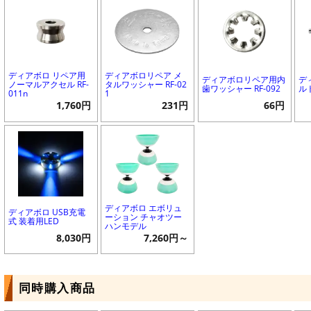
ディアボロ リペア用
ディアボロリペア メ
ディアボロリペア用内
デ
ノーマルアクセル RF-
タルワッシャー RF-02
歯ワッシャー RF-092
ルト
011n
1
1,760円
231円
66円
ディアボロ エボリュ
ディアボロ USB充電
ーション チャオツー
式 装着用LED
ハンモデル
8,030円
7,260円～
同時購入商品