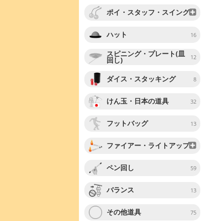
ポイ・スタッフ・スイング
ハット
16
スピニング・プレート(皿
12
回し)
ダイス・スタッキング
8
けん玉・日本の道具
32
フットバッグ
13
ファイアー・ライトアップ
ペン回し
59
バランス
13
その他道具
75