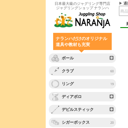
通
日本最大級のジャグリング専門店
ジャグリングショップ ナランハ
ナランハだけのオリジナル
道具や教材も充実
ボール
クラブ
60
リング
19
ディアボロ
デビルスティック
シガーボックス
20