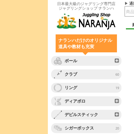
通
日本最大級のジャグリング専門店
ジャグリングショップ ナランハ
ナランハだけのオリジナル
道具や教材も充実
ボール
クラブ
60
リング
19
ディアボロ
デビルスティック
シガーボックス
20