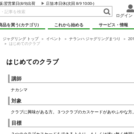
販:翌営業日(8/9)出荷
店舗
:本日休(次回 8/9 10:00-)
ログイン
商品を買う(カテゴリ)
これから始める
サービス・情報
ジャグリング
トップ
イベント
ナランハ ジャグリングまつり
20
はじめてのクラブ
はじめてのクラブ
講師
ナカシマ
対象
クラブに興味がある方。３つクラブのカスケードがあやふやな方
目標
３つのクラブカスケードをできるように、もしくは迷い無く練習