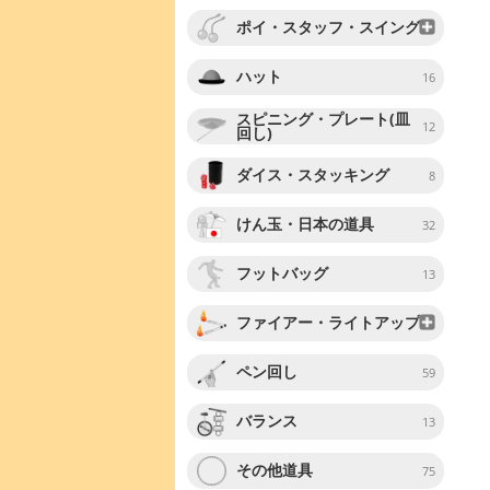
ポイ・スタッフ・スイング
ハット
16
スピニング・プレート(皿
12
回し)
ダイス・スタッキング
8
けん玉・日本の道具
32
フットバッグ
13
ファイアー・ライトアップ
ペン回し
59
バランス
13
その他道具
75