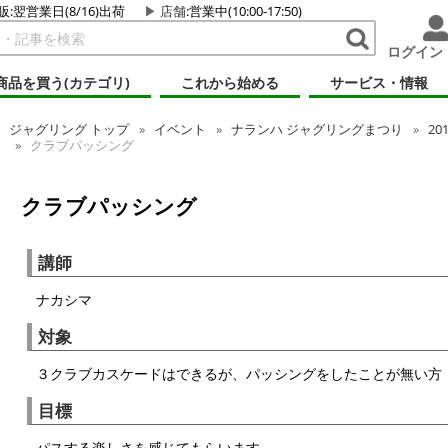
販:翌営業日(8/16)出荷
店舗
:営業中(10:00-17:50)
ログイン
商品を買う(カテゴリ)
これから始める
サービス・情報
ジャグリング
トップ
イベント
ナランハ ジャグリングまつり
20
クラブパッシング
クラブパッシング
講師
ナカシマ
対象
３クラブカスケードはできるが、パッシングをしたことが無い方
目標
パスする楽しさを感じてもらいます。