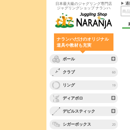
通
日本最大級のジャグリング専門店
ジャグリングショップ ナランハ
ナランハだけのオリジナル
道具や教材も充実
ボール
クラブ
60
リング
19
ディアボロ
デビルスティック
シガーボックス
20