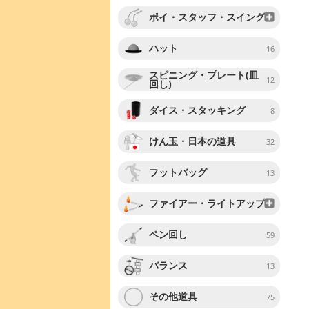
ポイ・スタッフ・スイング
ハット
16
スピニング・プレート(皿
12
回し)
ダイス・スタッキング
8
けん玉・日本の道具
32
フットバッグ
13
ファイアー・ライトアップ
ペン回し
59
バランス
13
その他道具
75