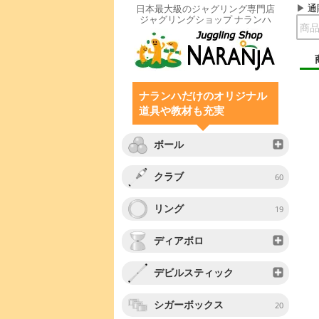
通
日本最大級のジャグリング専門店
ジャグリングショップ ナランハ
ナランハだけのオリジナル
道具や教材も充実
ボール
クラブ
60
リング
19
ディアボロ
デビルスティック
シガーボックス
20