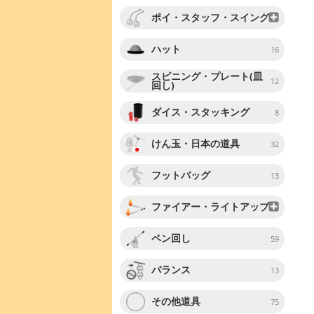
ポイ・スタッフ・スイング
ハット
16
スピニング・プレート(皿
12
回し)
ダイス・スタッキング
8
けん玉・日本の道具
32
フットバッグ
13
ファイアー・ライトアップ
ペン回し
59
バランス
13
その他道具
75