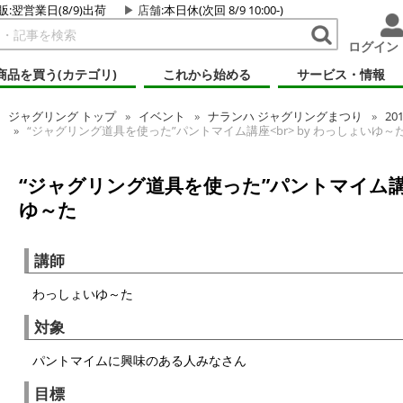
販:翌営業日(8/9)出荷
店舗
:本日休(次回 8/9 10:00-)
ログイン
商品を買う(カテゴリ)
これから始める
サービス・情報
ジャグリング
トップ
イベント
ナランハ ジャグリングまつり
20
“ジャグリング道具を使った”パントマイム講座<br> by わっしょいゆ～
“ジャグリング道具を使った”パントマイム講座<
ゆ～た
講師
わっしょいゆ～た
対象
パントマイムに興味のある人みなさん
目標