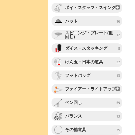
ポイ・スタッフ・スイング
ハット
16
スピニング・プレート(皿
12
回し)
ダイス・スタッキング
8
けん玉・日本の道具
32
フットバッグ
13
ファイアー・ライトアップ
ペン回し
59
バランス
13
その他道具
75