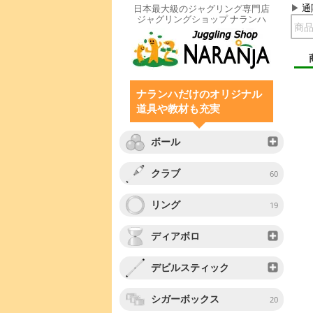
通
日本最大級のジャグリング専門店
ジャグリングショップ ナランハ
ナランハだけのオリジナル
道具や教材も充実
ボール
クラブ
60
リング
19
ディアボロ
デビルスティック
シガーボックス
20