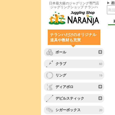
通
日本最大級のジャグリング専門店
ジャグリングショップ ナランハ
ナランハだけのオリジナル
道具や教材も充実
ボール
クラブ
60
リング
19
ディアボロ
デビルスティック
シガーボックス
20