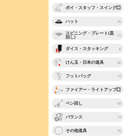
ポイ・スタッフ・スイング
ハット
16
スピニング・プレート(皿
12
回し)
ダイス・スタッキング
8
けん玉・日本の道具
32
フットバッグ
13
ファイアー・ライトアップ
ペン回し
59
バランス
13
その他道具
75