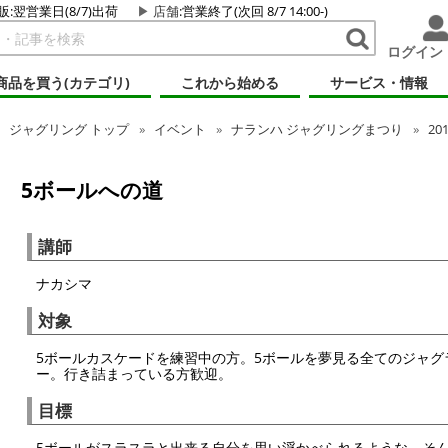
販:翌営業日(8/7)出荷
店舗
:営業終了(次回 8/7 14:00-)
ログイン
商品を買う(カテゴリ)
これから始める
サービス・情報
ジャグリング
トップ
イベント
ナランハ ジャグリングまつり
20
5ボールへの道
講師
ナカシマ
対象
5ボールカスケードを練習中の方。5ボールを夢見る全てのジャグ
ー。行き詰まっている方歓迎。
目標
5ボールがスラスラと出来る自分を思い浮かべられるような、そ