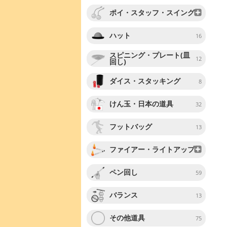
ポイ・スタッフ・スイング
ハット
16
スピニング・プレート(皿
12
回し)
ダイス・スタッキング
8
けん玉・日本の道具
32
フットバッグ
13
ファイアー・ライトアップ
ペン回し
59
バランス
13
その他道具
75