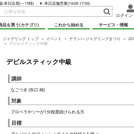
販:本日出荷(～15時)
本日店舗営業(14:00-17:50)
ログイン
商品を買う(カテゴリ)
これから始める
サービス・情報
ジャグリング
トップ
イベント
ナランハ ジャグリングまつり
20
デビルスティック中級
デビルスティック中級
講師
なごつき (矢口 純)
対象
プロペラやソーが1分程度続けられる方
目標
アルバートやフィッシュテイルの仕組みを学ぶ