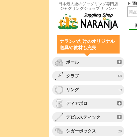
通
日本最大級のジャグリング専門店
ジャグリングショップ ナランハ
ナランハだけのオリジナル
道具や教材も充実
ボール
クラブ
60
リング
19
ディアボロ
デビルスティック
シガーボックス
20