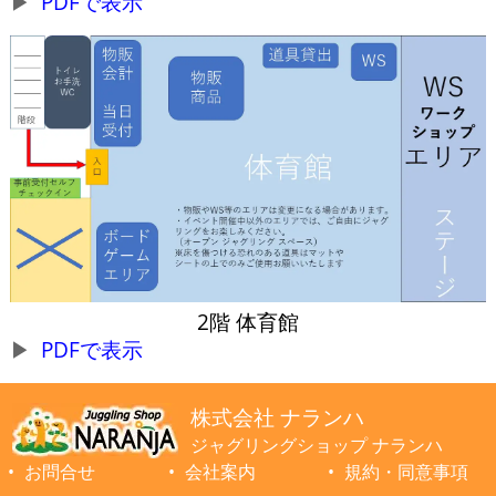
PDFで表示
2階 体育館
PDFで表示
株式会社 ナランハ
ジャグリングショップ ナランハ
お問合せ
会社案内
規約・同意事項