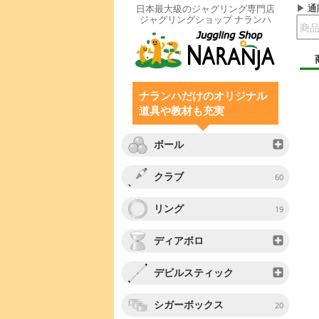
通
日本最大級のジャグリング専門店
ジャグリングショップ ナランハ
ナランハだけのオリジナル
道具や教材も充実
ボール
クラブ
60
リング
19
ディアボロ
デビルスティック
シガーボックス
20