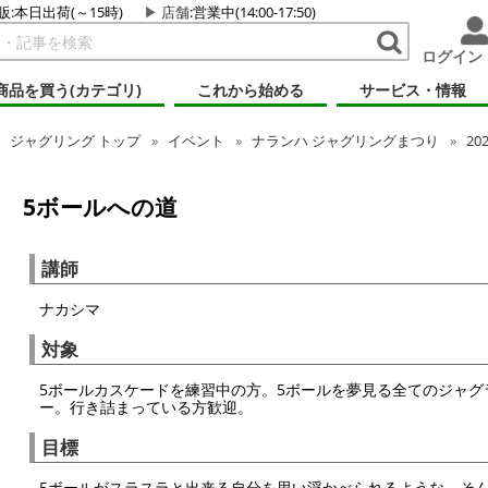
販:本日出荷(～15時)
店舗
:営業中(14:00-17:50)
ログイン
商品を買う(カテゴリ)
これから始める
サービス・情報
ジャグリング
トップ
イベント
ナランハ ジャグリングまつり
20
5ボールへの道
講師
ナカシマ
対象
5ボールカスケードを練習中の方。5ボールを夢見る全てのジャグ
ー。行き詰まっている方歓迎。
目標
5ボールがスラスラと出来る自分を思い浮かべられるような、そ