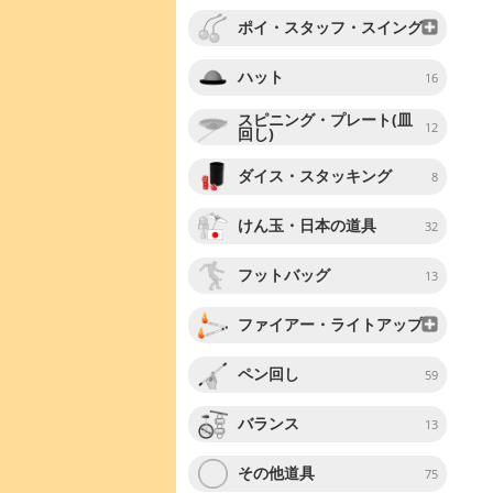
ポイ・スタッフ・スイング
ハット
16
スピニング・プレート(皿
12
回し)
ダイス・スタッキング
8
けん玉・日本の道具
32
フットバッグ
13
ファイアー・ライトアップ
ペン回し
59
バランス
13
その他道具
75