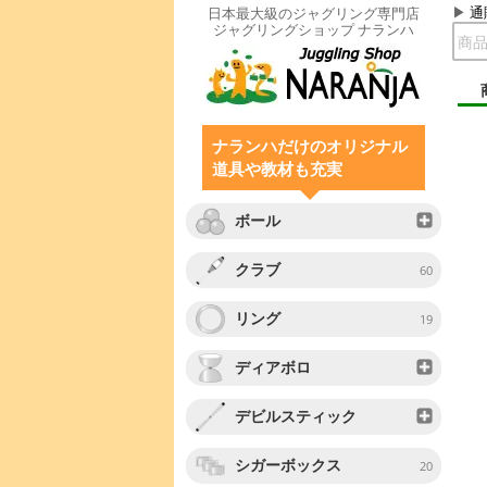
通
日本最大級のジャグリング専門店
ジャグリングショップ ナランハ
ナランハだけのオリジナル
道具や教材も充実
ボール
クラブ
60
リング
19
ディアボロ
デビルスティック
シガーボックス
20