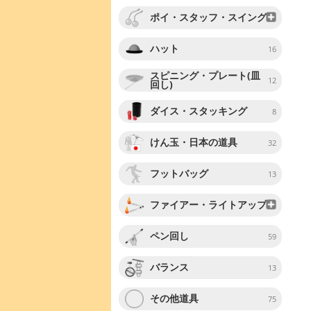
ポイ・スタッフ・スイング
ハット
16
スピニング・プレート(皿
12
回し)
ダイス・スタッキング
8
けん玉・日本の道具
32
フットバッグ
13
ファイアー・ライトアップ
ペン回し
59
バランス
13
その他道具
75