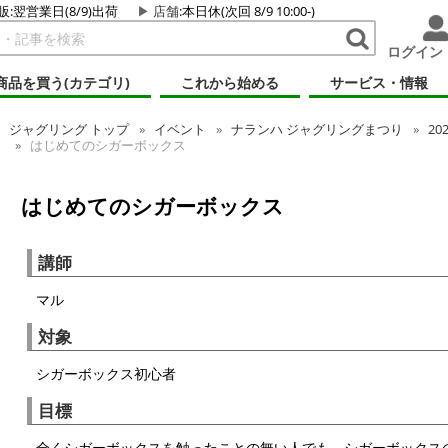
販:翌営業日(8/9)出荷
店舗
:本日休(次回 8/9 10:00-)
ログイン
商品を買う(カテゴリ)
これから始める
サービス・情報
ジャグリング
トップ
イベント
ナランハ ジャグリングまつり
20
はじめてのシガーボックス
はじめてのシガーボックス
講師
マル
対象
シガーボックス初心者
目標
全くシガーボックスを触ったことの無い人でも、シガーボックス