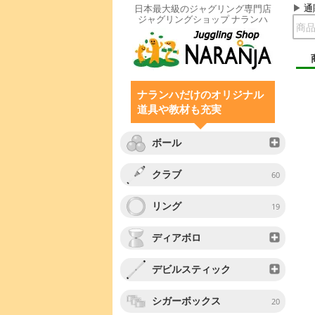
通
日本最大級のジャグリング専門店
ジャグリングショップ ナランハ
ナランハだけのオリジナル
道具や教材も充実
ボール
クラブ
60
リング
19
ディアボロ
デビルスティック
シガーボックス
20