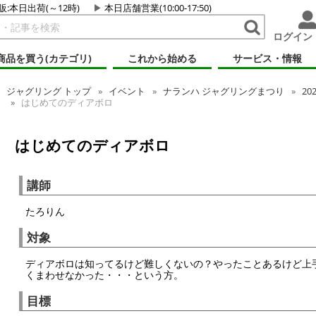
販:本日出荷(～12時)
本日店舗営業(10:00-17:50)
ログイン
商品を買う(カテゴリ)
これから始める
サービス・情報
ジャグリング
トップ
イベント
ナランハ ジャグリングまつり
20
はじめてのディアボロ
はじめてのディアボロ
講師
たろりん
対象
ディアボロは知ってるけど難しくないの？やったことあるけど上
くまわせなかった・・・という方。
目標