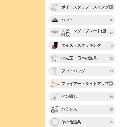
ポイ・スタッフ・スイング
ハット
16
スピニング・プレート(皿
12
回し)
ダイス・スタッキング
8
けん玉・日本の道具
32
フットバッグ
13
ファイアー・ライトアップ
ペン回し
59
バランス
13
その他道具
75