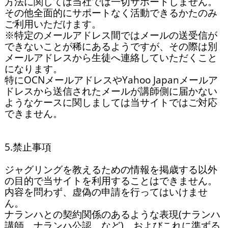
方法に関しては当社では一切サポートしません。
その他全面的にサポートなく活動できるかたのみ
ご利用いただけます。

※特定のメールアドレス間ではメールの送受信が
できないことが稀にあるようですが、その際は別
メールアドレスから生徒へ連絡していただくこと
になります。

特にOCNメールアドレスやYahoo Japanメールア
ドレスから送信されたメールが講師側に届かない
ようなケースに関しましては当サイトではご対応
できません。

5.禁止事項

ジャグリングを教えるための情報を掲歳する以外
の目的で当サイトを利用することはできません。

内容を問わず、虚偽の申請を行ってはいけませ
ん。

ナランハとの契約関係のあるような表現(ナランハ
講師、ナランハ公認、など)、およびこれに準ずる