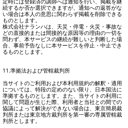
定時には登録済の講師へは通知を行い、掲載を継
続するか否か選択できますが、通知への返答がな
い場合は本人の意思に関わらず掲載を削除できる
ものとします。

株式会社ナランハは、天災・停電・火災・事故な
どの直接的または間接的な原因等の理由の一切を
問わず、本サービスの継続が難しいと判断した場
合、事前予告なしに本サービスを停止・中止でき
るものとします。

11.準拠法および管轄裁判所

当サイトのご利用および本利用規約の解釈・適用
については、特段の定めのない限り、日本国法に
準拠するものとします。また、当サイトの利用に
関して問題が生じた際、利用者と当社との間での
協議によって解決ができない場合は、東京簡易裁
判所または東京地方裁判所を第一審の専属管轄裁
判所とします。
