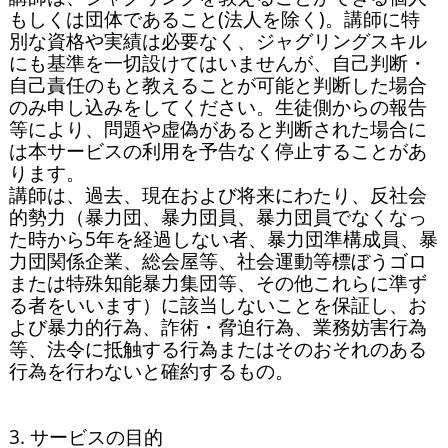
もしくは団体であること(法人を除く)。講師に特
別な資格や実績は必要なく、ジャグリングスキル
にも基準を一切設けてはいませんが、自己判断・
自己責任のもと教えることが可能と判断した場合
のみ申し込みをしてください。生徒側からの報告
等により、問題や虚偽があると判断された場合に
は本サービスの利用を予告なく停止することがあ
ります。

講師は、過去、現在および将来にわたり、反社会
的勢力（暴力団、暴力団員、暴力団員でなくなっ
た時から5年を経過しない者、暴力団準構成員、暴
力団関係企業、総会屋等、社会運動等標ぼうゴロ
または特殊知能暴力集団等、その他これらに準ず
る者をいいます）に該当しないことを保証し、お
よび暴力的行為、詐術・脅迫行為、業務妨害行為
等、法令に抵触する行為またはそのおそれのある
行為を行わないと確約するもの。

3. サービスの目的
