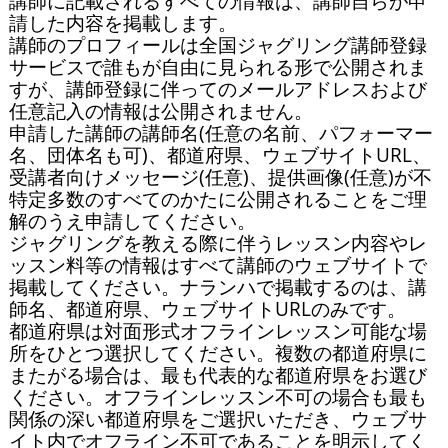
講師に記載されるすべての情報は、講師自らが申
請した内容を掲載します。

講師のプロフィールは全国ジャグリング講師登録
サービスで誰もが自由に見られる形で公開されま
すが、講師登録に伴ってのメールアドレスおよび
任意記入の情報は公開されません。

申請した講師の講師名(任意の名前、パフォーマー
名、団体名も可)、都道府県、ウェブサイトURL、
受講者向けメッセージ(任意)、提供画像(任意)が不
特定多数のすべてのかたに公開されることをご理
解のうえ申請してください。

ジャグリングを教える際に伴うレッスン内容やレ
ッスン料等の情報はすべて講師のウェブサイトで
掲載してください。ナランハで掲載するのは、講
師名、都道府県、ウェブサイトURLのみです。

都道府県は対面形式オフラインレッスン可能な場
所をひとつ選択してください。複数の都道府県に
またがる場合は、最も代表的な都道府県をお選び
ください。オフラインレッスン不可の場合も最も
関係の深い都道府県をご選択いただき、ウェブサ
イト内でオフライン不可であることを明示してく