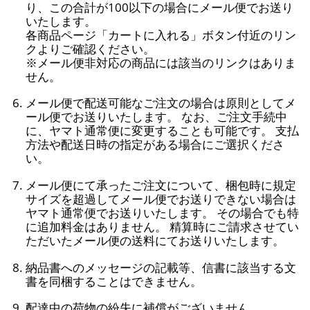
り、この合計が100以下の場合にメール便でお送り
いたします。
各商品ページ「カートに入れる」ボタン付近のリン
クよりご確認ください。
※メール便非対応の商品には該当のリンクはありま
せん。
メール便で配送可能なご注文の場合は原則としてメ
ール便でお送りいたします。 なお、ご注文手続中
に、ヤマト通常便に変更することも可能です。 支払
方法や配送日時の指定がある場合にご選択くださ
い。
メール便にて承ったご注文について、梱包時に規定
サイズを超過してメール便でお送りできない場合は
ヤマト通常便でお送りいたします。 その場合でも特
に追加料金はありません。 精算時にご請求させてい
ただいたメール便の送料にてお送りいたします。
納品書へのメッセージの記載等、信書に該当する文
書を同梱することはできません。
配達中の荷物の紛失に補償がございません。