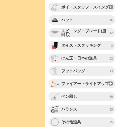
ポイ・スタッフ・スイング
ハット
16
スピニング・プレート(皿
12
回し)
ダイス・スタッキング
8
けん玉・日本の道具
32
フットバッグ
13
ファイアー・ライトアップ
ペン回し
59
バランス
13
その他道具
75