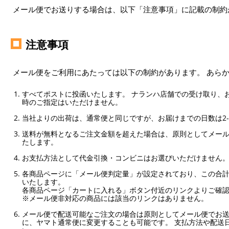
メール便でお送りする場合は、以下「注意事項」に記載の制約
注意事項
メール便をご利用にあたっては以下の制約があります。 あら
すべてポストに投函いたします。 ナランハ店舗での受け取り、
時のご指定はいただけません。
当社よりの出荷は、通常便と同じですが、お届けまでの日数は2-
送料が無料となるご注文金額を超えた場合は、原則としてメー
たします。
お支払方法として代金引換・コンビニはお選びいただけません
各商品ページに「メール便判定量」が設定されており、この合計
いたします。
各商品ページ「カートに入れる」ボタン付近のリンクよりご確
※メール便非対応の商品には該当のリンクはありません。
メール便で配送可能なご注文の場合は原則としてメール便でお送
に、ヤマト通常便に変更することも可能です。 支払方法や配送