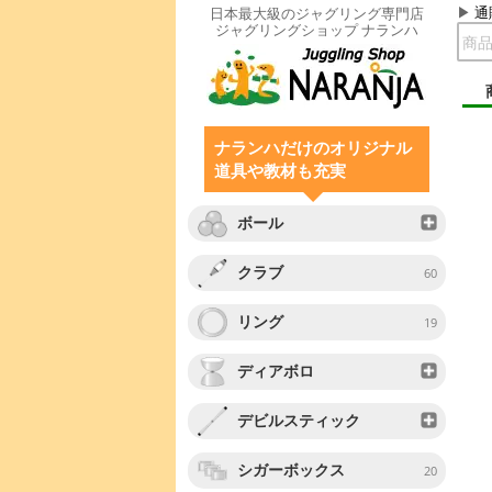
通
日本最大級のジャグリング専門店
ジャグリングショップ ナランハ
ナランハだけのオリジナル
道具や教材も充実
ボール
クラブ
60
リング
19
ディアボロ
デビルスティック
シガーボックス
20