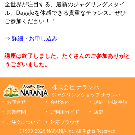
全世界が注目する、最新のジャグリングスタイ
ル、Daggleを体感できる貴重なチャンス。ぜひ
ご参加ください！！
⇒ 詳細・お申し込み
講座は終了しました。たくさんのご参加ありがと
うございました。
株式会社 ナランハ
ジャグリングショップ ナランハ
お問合せ
会社案内
規約・同意事項
営業時間
ご利用ガイド
店舗
ご注文について
対応ブラウザ
©1999-2026 NARANJA Inc. All Rights Reserved.