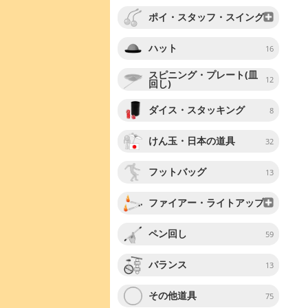
ポイ・スタッフ・スイング
ハット
16
スピニング・プレート(皿
12
回し)
ダイス・スタッキング
8
けん玉・日本の道具
32
フットバッグ
13
ファイアー・ライトアップ
ペン回し
59
バランス
13
その他道具
75