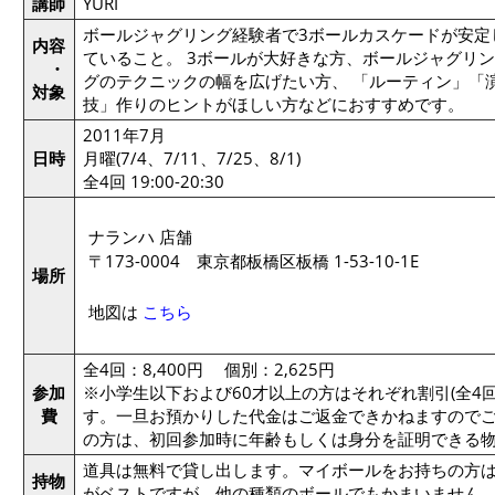
講師
YURI
ボールジャグリング経験者で3ボールカスケードが安定
内容
ていること。 3ボールが大好きな方、ボールジャグリン
・
グのテクニックの幅を広げたい方、 「ルーティン」「
対象
技」作りのヒントがほしい方などにおすすめです。
2011年7月
日時
月曜(7/4、7/11、7/25、8/1)
全4回 19:00-20:30
ナランハ 店舗
〒173-0004 東京都板橋区板橋 1-53-10-1E
場所
地図は
こちら
全4回：8,400円 個別：2,625円
参加
※小学生以下および60才以上の方はそれぞれ割引(全4回6,
費
す。一旦お預かりした代金はご返金できかねますのでご
の方は、初回参加時に年齢もしくは身分を証明できる
道具は無料で貸し出します。マイボールをお持ちの方
持物
がベストですが、他の種類のボールでもかまいません