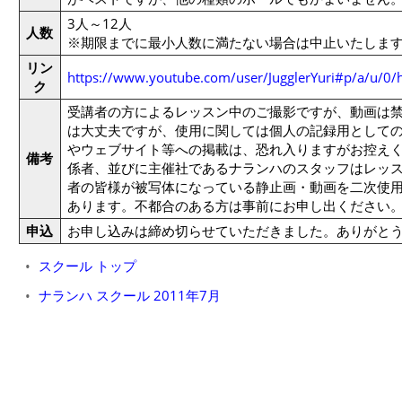
3人～12人
人数
※期限までに最小人数に満たない場合は中止いたしま
リン
https://www.youtube.com/user/JugglerYuri#p/a/u/
ク
受講者の方によるレッスン中のご撮影ですが、動画は
は大丈夫ですが、使用に関しては個人の記録用として
やウェブサイト等への掲載は、恐れ入りますがお控えく
備考
係者、並びに主催社であるナランハのスタッフはレッ
者の皆様が被写体になっている静止画・動画を二次使用
あります。不都合のある方は事前にお申し出ください
申込
お申し込みは締め切らせていただきました。ありがと
スクール トップ
ナランハ スクール 2011年7月