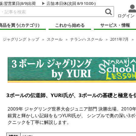
販:翌営業日(8/9)出荷
店舗
:本日休(次回 8/9 10:00-)
ログイン
商品を買う(カテゴリ)
これから始める
サービス・情報
ジャグリング
トップ
スクール
ナランハ スクール
2011年7月
3ボールの伝道師、YURI氏が、3ボールの基礎と極意を
2009年 ジャグリング世界大会ジュニア部門 決勝出場、201
銀賞と輝かしい記録をもつYURI氏が、 シンプルで奥の深い3
クニックを丁寧に解説します。