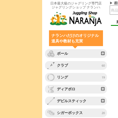
通
日本最大級のジャグリング専門店
ジャグリングショップ ナランハ
ナランハだけのオリジナル
道具や教材も充実
ボール
クラブ
60
リング
19
ディアボロ
デビルスティック
シガーボックス
20