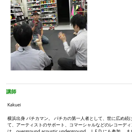
講師
Kakuei
横浜出身 パチカマン。 パチカの第一人者として、世に広め続
て、アーティストのサポート、コマーシャルなどのレコーディ
は、overground acoustic underground 、L.E.D.に