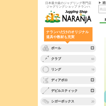
通
日本最大級のジャグリング専門店
ジャグリングショップ ナランハ
ナランハだけのオリジナル
道具や教材も充実
ボール
クラブ
60
リング
19
ディアボロ
デビルスティック
シガーボックス
20