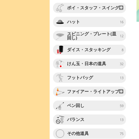
ポイ・スタッフ・スイング
ハット
16
スピニング・プレート(皿
12
回し)
ダイス・スタッキング
8
けん玉・日本の道具
32
フットバッグ
13
ファイアー・ライトアップ
ペン回し
59
バランス
13
その他道具
75