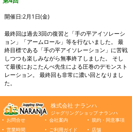
第4回
開催日:2月1日(金)
最終回は過去3回の復習と「手の平アイソレーシ
ョン」「アームロール」等を行ないました。 最
終目標である「手の平アイソレーション」に苦戦
しつつも楽しみながら無事終了しました。 そし
て最後におこたんぺ先生による圧巻のデモンスト
レーション。 最終回も非常に濃い回となりまし
た。
株式会社 ナランハ
ジャグリングショップ ナランハ
お問合せ
会社案内
規約・同意事項
営業時間
ご利用ガイド
店舗