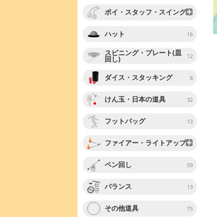
ポイ・スタッフ・スイング
ハット
16
スピニング・プレート(皿
12
回し)
ダイス・スタッキング
8
けん玉・日本の道具
32
フットバッグ
13
ファイアー・ライトアップ
ペン回し
59
バランス
13
その他道具
75