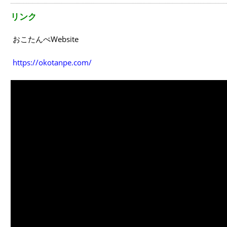
リンク
おこたんぺWebsite
https://okotanpe.com/