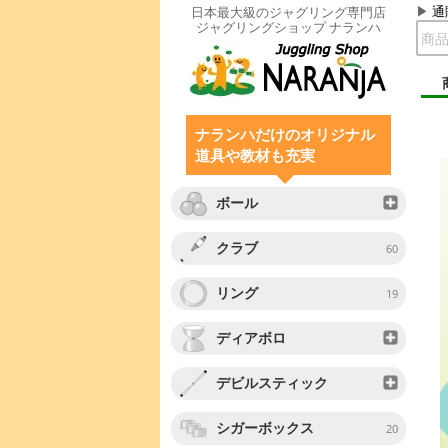
通
日本最大級のジャグリング専門店
ジャグリングショップ ナランハ
ナランハだけのオリジナル
道具や教材も充実
ボール
クラブ
60
リング
19
ディアボロ
デビルスティック
シガーボックス
20