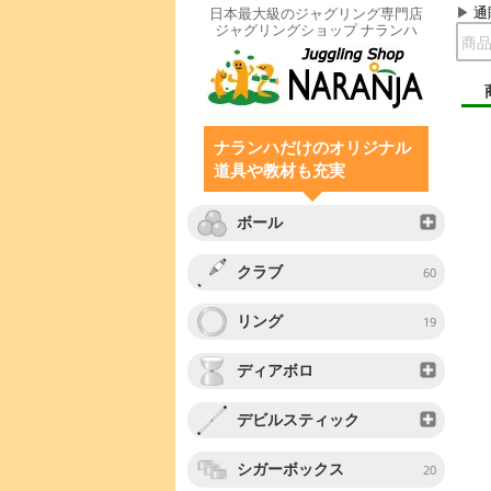
通
日本最大級のジャグリング専門店
ジャグリングショップ ナランハ
ナランハだけのオリジナル
道具や教材も充実
ボール
クラブ
60
リング
19
ディアボロ
デビルスティック
シガーボックス
20