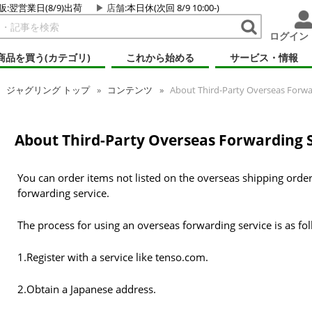
販:翌営業日(8/9)出荷
店舗
:本日休(次回 8/9 10:00-)
ログイン
商品を買う(カテゴリ)
これから始める
サービス・情報
ジャグリング
トップ
コンテンツ
About Third-Party Overseas Forwa
About Third-Party Overseas Forwarding S
You can order items not listed on the overseas shipping orde
forwarding service.
The process for using an overseas forwarding service is as fol
1.Register with a service like tenso.com.
2.Obtain a Japanese address.