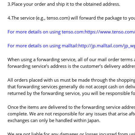
3.Place your order and ship it to the obtained address.
4.The service (e.g., tenso.com) will forward the package to y
For more details on using tenso.com:https://www.tenso.com/
For more details on using malltail:http://jp.malltail.com/jp_
When using a forwarding service, all of our mail order terms a
forwarding service’s address is the customer’s delivery addre
All orders placed with us must be made through the shopping
that forwarding services generally do not accept cash on deli
returned by the forwarding service, you will be responsible f
Once the items are delivered to the forwarding service addres
complete. We are not responsible for any issues that arise aft
exchanges can only be handled within Japan.
We are not liable for any damages or losses incurred from usi