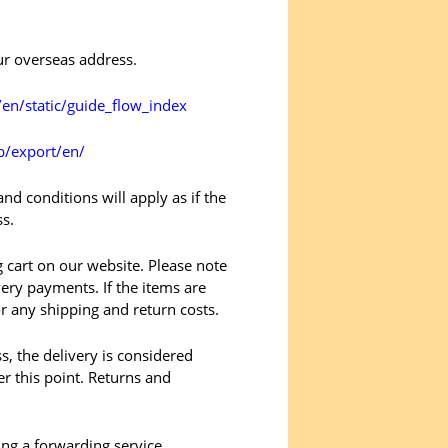
our overseas address.
en/static/guide_flow_index
wp/export/en/
nd conditions will apply as if the
ss.
 cart on our website. Please note
very payments. If the items are
or any shipping and return costs.
s, the delivery is considered
er this point. Returns and
ng a forwarding service.