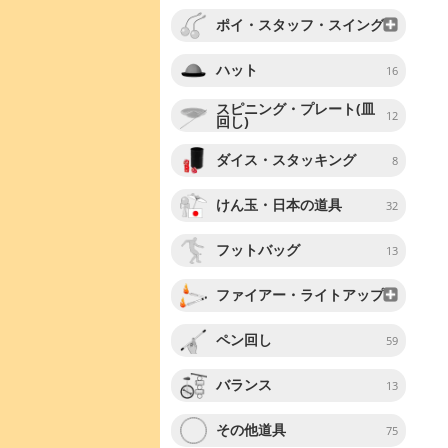
ポイ・スタッフ・スイング
ハット
16
スピニング・プレート(皿
12
回し)
ダイス・スタッキング
8
けん玉・日本の道具
32
フットバッグ
13
ファイアー・ライトアップ
ペン回し
59
バランス
13
その他道具
75