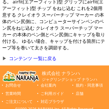
る。 airfit(エアーフィット)型 グリップにairfit(エ
アーフィット)型 チップ をねじ込む これを2個用
意する クレイオラ スーパーチップ マーカー の本
体のペン尻側に、コンピューターサインペンのペ
ン尻をねじ込む クレイオラ スーパーチップ マー
カー の本体のペン側とペン尻側にキャップを取り
付ける。 ゆるい場合、キャップを付ける箇所にテ
ープ等を巻いて太さを調節する。
コンテンツ 一覧に戻る
株式会社 ナランハ
ジャグリングショップ ナランハ
お問合せ
会社案内
規約・同意事項
営業時間
ご利用ガイド
店舗
ご注文について
対応ブラウザ
©1999-2026 NARANJA Inc. All Rights Reserved.