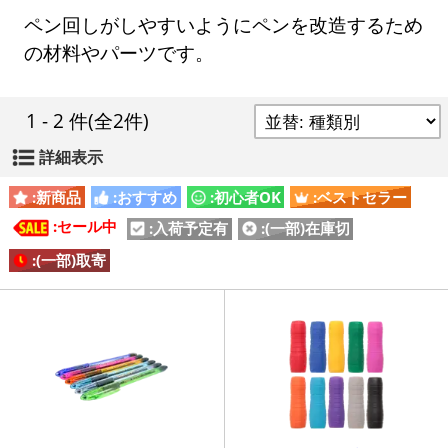
ペン回しがしやすいようにペンを改造するため
の材料やパーツです。
1 - 2 件
(全2件)
詳細表示
:新商品
:おすすめ
:初心者OK
:ベストセラー
:セール中
:入荷予定有
:(一部)在庫切
:(一部)取寄