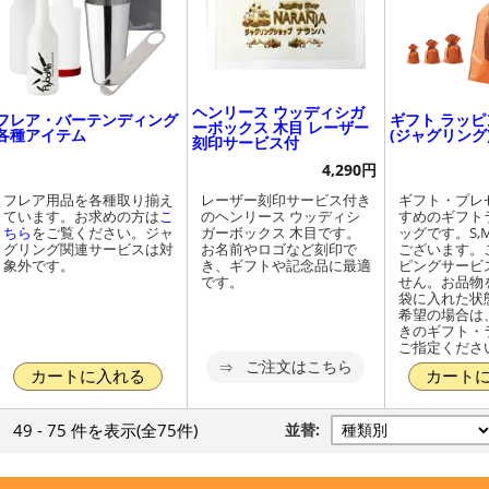
ヘンリース ウッディシガ
フレア・バーテンディング
ギフト ラッピ
ーボックス 木目 レーザー
各種アイテム
(ジャグリング
刻印サービス付
4,290円
フレア用品を各種取り揃え
レーザー刻印サービス付き
ギフト・プレ
ています。お求めの方は
こ
のヘンリース ウッディシ
すめのギフト
ちら
をご覧ください。ジャ
ガーボックス 木目です。
ッグです。S,M
グリング関連サービスは対
お名前やロゴなど刻印で
ございます。
象外です。
き、ギフトや記念品に最適
ピングサービ
です。
せん。お品物
袋に入れた状
希望の場合は
きのギフト・
ご指定くださ
ご注文はこちら
カートに入れる
カート
49 - 75 件
を表示
(全75件)
並替: