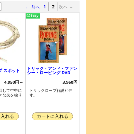
← 前へ
1
2
次へ →
Easy
トリック・アンド・ファン
プ スポット
シー・ローピング DVD
4,950円～
3,960円
回して空中に
トリックロープ解説ビデ
々な技を繰り
オ。
に入れる
カートに入れる