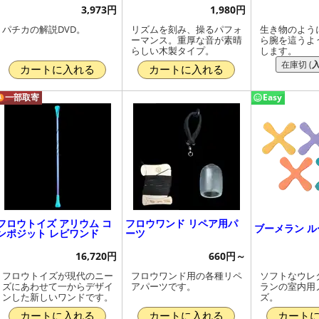
3,973円
1,980円
パチカの解説DVD。
リズムを刻み、操るパフォ
生き物のよう
ーマンス。重厚な音が素晴
ら腕を這うよ
らしい木製タイプ。
します。
在庫切 (
カートに入れる
カートに入れる
一部取寄
Easy
フロウトイズ アリウム コ
フロウワンド リペア用パ
ブーメラン 
ンポジット レビワンド
ーツ
16,720円
660円～
フロウトイズが現代のニー
フロウワンド用の各種リペ
ソフトなウレ
ズにあわせて一からデザイ
アパーツです。
ランの室内用
ンした新しいワンドです。
ズ。
カートに入れる
カートに入れる
カート