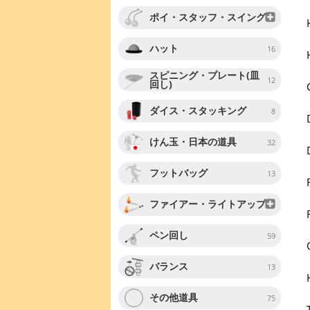
ポイ・スタッフ・スイング
ハット
16
スピニング・プレート(皿
12
回し)
ダイス・スタッキング
8
けん玉・日本の道具
32
フットバッグ
13
ファイアー・ライトアップ
ペン回し
59
バランス
13
その他道具
75