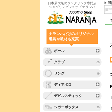
通
日本最大級のジャグリング専門店
ジャグリングショップ ナランハ
ナランハだけのオリジナル
道具や教材も充実
ボール
クラブ
60
リング
19
ディアボロ
P
デビルスティック
シガーボックス
20