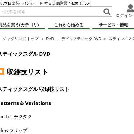
販:本日出荷(～15時)
本日店舗営業(14:00-17:50)
ログイン
商品を買う(カテゴリ)
これから始める
サービス・情報
ジャグリング
トップ
DVD
デビルスティック DVD
スティックスグ
スティックスグル DVD
収録技リスト
スティックスグル 収録技リスト
atterns & Variations
Tic Toc チクタク
Flips フリップ