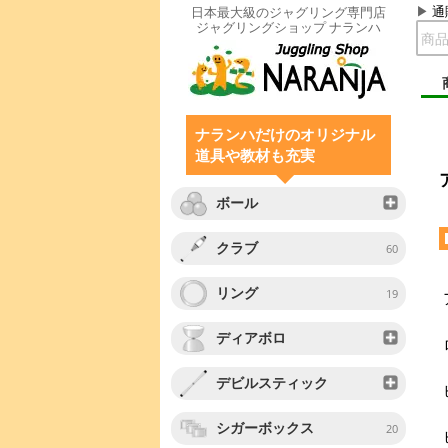
通
日本最大級のジャグリング専門店
ジャグリングショップ ナランハ
ナランハだけのオリジナル
道具や教材も充実
ボール
クラブ
60
リング
19
ディアボロ
デビルスティック
シガーボックス
20