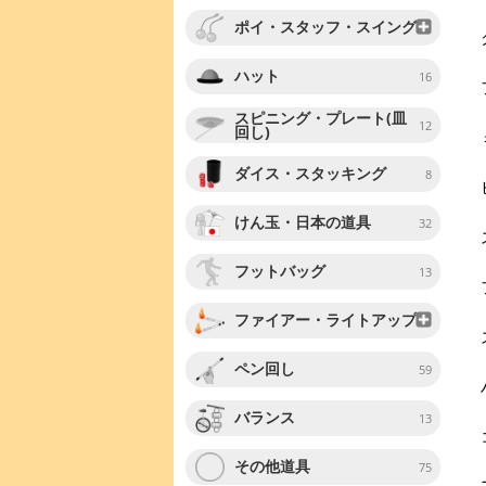
ポイ・スタッフ・スイング
ハット
16
スピニング・プレート(皿
12
回し)
ダイス・スタッキング
8
けん玉・日本の道具
32
フットバッグ
13
ファイアー・ライトアップ
ペン回し
59
バランス
13
その他道具
75