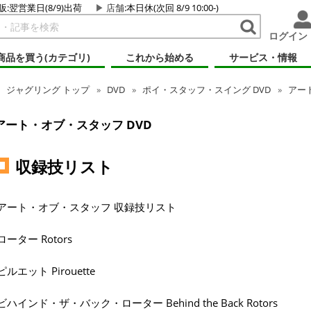
販:翌営業日(8/9)出荷
店舗
:本日休(次回 8/9 10:00-)
ログイン
商品を買う(カテゴリ)
これから始める
サービス・情報
ジャグリング
トップ
DVD
ポイ・スタッフ・スイング DVD
アー
アート・オブ・スタッフ DVD
収録技リスト
アート・オブ・スタッフ 収録技リスト
ローター Rotors
ピルエット Pirouette
ビハインド・ザ・バック・ローター Behind the Back Rotors