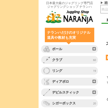
通
日本最大級のジャグリング専門店
ジャグリングショップ ナランハ
ナランハだけのオリジナル
道具や教材も充実
ボール
クラブ
60
リング
19
ディアボロ
デビルスティック
シガーボックス
20