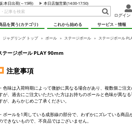
販:本日出荷(～15時)
本日店舗営業(14:00-17:50)
ログイン
商品を買う(カテゴリ)
これから始める
サービス・情報
ジャグリング
トップ
ボール
ステージボール
ステージボール PLA
ステージボール PLAY 90mm
注意事項
・色味は入荷時期によって微妙に異なる場合があり、複数個ご注文
すが、過去にご注文いただいた方はお持ちのボールと色味が異なる
すが、あらかじめご了承ください。
・ボールを1周している成形線の部分で、わずかにズレている商品
のできないもので、不良品ではございません。