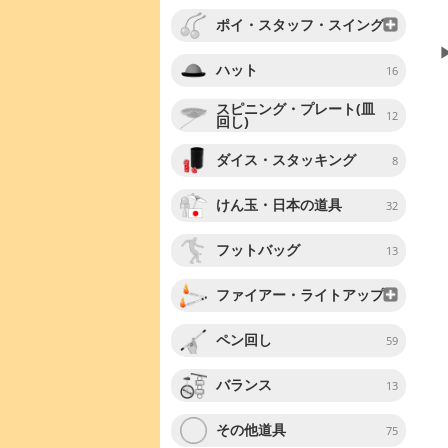
ポイ・スタッフ・スイング
ハット
16
スピニング・プレート(皿
12
回し)
ダイス・スタッキング
8
けん玉・日本の道具
32
フットバッグ
13
ファイアー・ライトアップ
ペン回し
59
バランス
13
その他道具
75