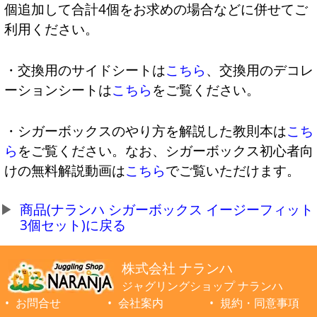
個追加して合計4個をお求めの場合などに併せてご
利用ください。
・交換用のサイドシートは
こちら
、交換用のデコレ
ーションシートは
こちら
をご覧ください。
・シガーボックスのやり方を解説した教則本は
こち
ら
をご覧ください。なお、シガーボックス初心者向
けの無料解説動画は
こちら
でご覧いただけます。
商品(ナランハ シガーボックス イージーフィット
3個セット)に戻る
株式会社 ナランハ
ジャグリングショップ ナランハ
お問合せ
会社案内
規約・同意事項