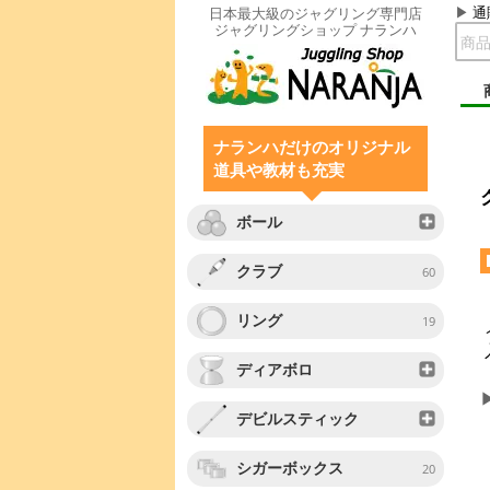
通
日本最大級のジャグリング専門店
ジャグリングショップ ナランハ
ナランハだけのオリジナル
道具や教材も充実
ボール
クラブ
60
リング
19
ディアボロ
デビルスティック
シガーボックス
20