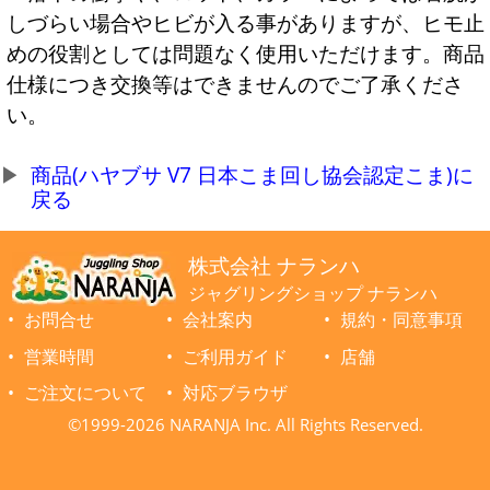
しづらい場合やヒビが入る事がありますが、ヒモ止
めの役割としては問題なく使用いただけます。商品
仕様につき交換等はできませんのでご了承くださ
い。
商品(ハヤブサ V7 日本こま回し協会認定こま)に
戻る
株式会社 ナランハ
ジャグリングショップ ナランハ
お問合せ
会社案内
規約・同意事項
営業時間
ご利用ガイド
店舗
ご注文について
対応ブラウザ
©1999-2026 NARANJA Inc. All Rights Reserved.