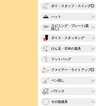
ポイ・スタッフ・スイング
ハット
16
スピニング・プレート(皿
12
回し)
ダイス・スタッキング
8
けん玉・日本の道具
32
フットバッグ
13
ファイアー・ライトアップ
ペン回し
59
バランス
13
その他道具
75