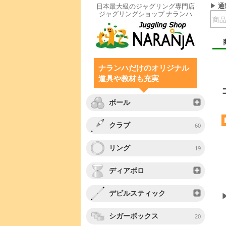
通
日本最大級のジャグリング専門店
ジャグリングショップ ナランハ
ナランハだけのオリジナル
道具や教材も充実
ボール
クラブ
60
リング
19
ディアボロ
デビルスティック
シガーボックス
20