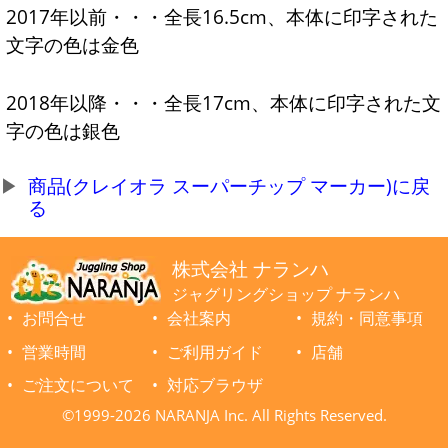
2017年以前・・・全長16.5cm、本体に印字された
文字の色は金色
2018年以降・・・全長17cm、本体に印字された文
字の色は銀色
商品(クレイオラ スーパーチップ マーカー)に戻
る
株式会社 ナランハ
ジャグリングショップ ナランハ
お問合せ
会社案内
規約・同意事項
営業時間
ご利用ガイド
店舗
ご注文について
対応ブラウザ
©1999-2026 NARANJA Inc. All Rights Reserved.