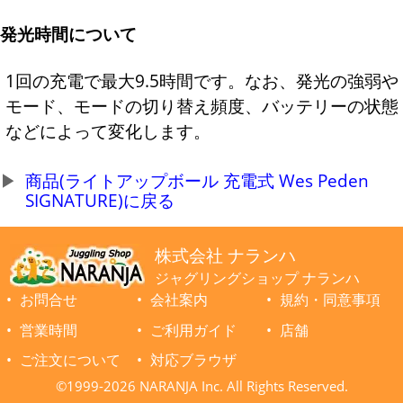
発光時間について
1回の充電で最大9.5時間です。なお、発光の強弱や
モード、モードの切り替え頻度、バッテリーの状態
などによって変化します。
商品(ライトアップボール 充電式 Wes Peden
SIGNATURE)に戻る
株式会社 ナランハ
ジャグリングショップ ナランハ
お問合せ
会社案内
規約・同意事項
営業時間
ご利用ガイド
店舗
ご注文について
対応ブラウザ
©1999-2026 NARANJA Inc. All Rights Reserved.