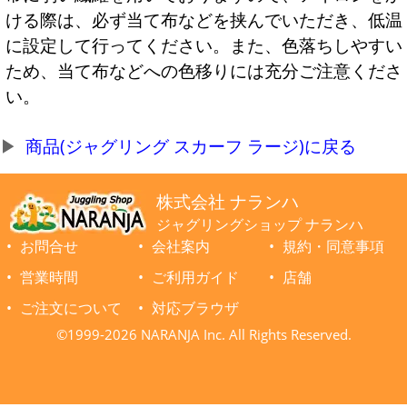
ける際は、必ず当て布などを挟んでいただき、低温
に設定して行ってください。また、色落ちしやすい
ため、当て布などへの色移りには充分ご注意くださ
い。
商品(ジャグリング スカーフ ラージ)に戻る
株式会社 ナランハ
ジャグリングショップ ナランハ
お問合せ
会社案内
規約・同意事項
営業時間
ご利用ガイド
店舗
ご注文について
対応ブラウザ
©1999-2026 NARANJA Inc. All Rights Reserved.