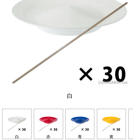
白
白
赤
青
黄