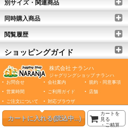
別サイズ・関連商品
同時購入商品
閲覧履歴
ショッピングガイド
株式会社 ナランハ
ジャグリングショップ ナランハ
お問合せ
会社案内
規約・同意事項
営業時間
ご利用ガイド
店舗
ご注文について
対応ブラウザ
©1999-2026 NARANJA Inc. All Rights Reserved.
カートを
カートに入れる
(読込中...)
見る
・ご精算