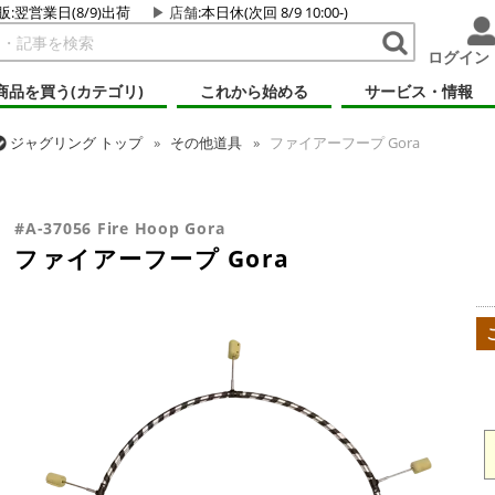
販:翌営業日(8/9)出荷
店舗
:本日休(次回 8/9 10:00-)
ログイン
商品を買う(カテゴリ)
これから始める
サービス・情報
ジャグリング
トップ
その他道具
ファイアーフープ Gora
ジャグリング
トップ
ファイアー・ライトアップ
ポイ・スイング
#A-37056 Fire Hoop Gora
ファイアーフープ Gora