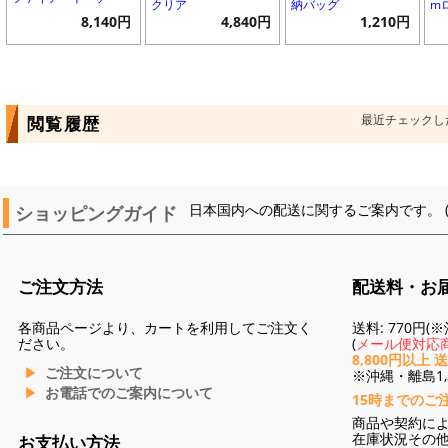
クリア
納バッグ
m
8,140円
4,840円
1,210円
最近チェックし
閲覧履歴
ショッピングガイド
日本国内への配送に関するご案内です。 
ご注文方法
配送料・お
各商品ページより、カートを利用してご注文く
送料: 770円
ださい。
(
メール便対応商
8,800円以上 
ご注文について
※沖縄・離島1,3
お電話でのご案内について
15時までのご
商品や契約に
在庫状況その
お支払い方法