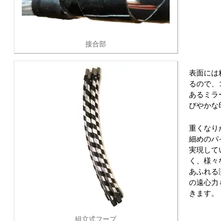
接合部
表面には
るので、
あるミラ
びやかな
重くなり
細めのパ
実現して
く、様々
あふれる
の遠心力
きます。
組立式フープ