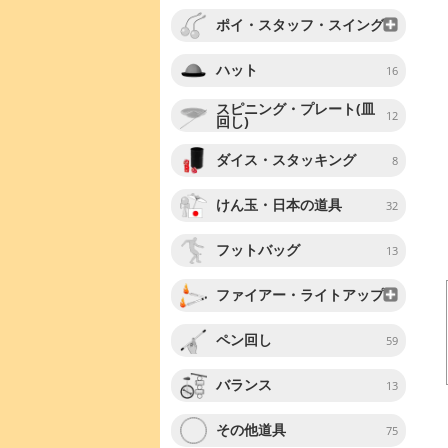
ポイ・スタッフ・スイング
ハット
16
スピニング・プレート(皿
12
回し)
ダイス・スタッキング
8
けん玉・日本の道具
32
フットバッグ
13
ファイアー・ライトアップ
ペン回し
59
バランス
13
その他道具
75