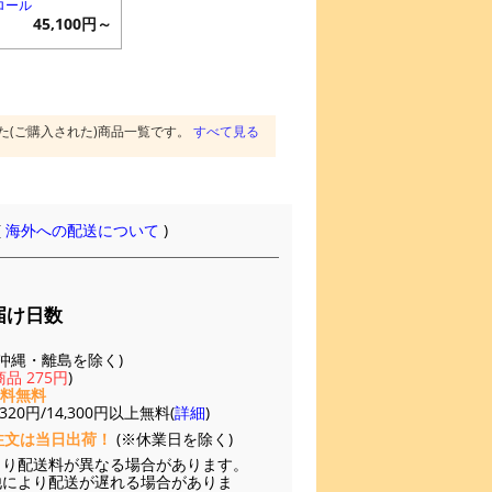
ロール
45,100円～
た(ご購入された)商品一覧です。
すべて見る
(
海外への配送について
)
届け日数
(※沖縄・離島を除く)
品 275円
)
送料無料
20円/14,300円以上無料(
詳細
)
注文は当日出荷！
(※休業日を除く)
より配送料が異なる場合があります。
他により配送が遅れる場合がありま