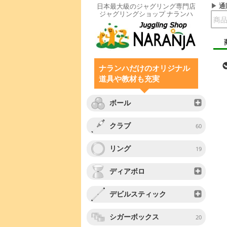
通
日本最大級のジャグリング専門店
ジャグリングショップ ナランハ
ナランハだけのオリジナル
道具や教材も充実
ボール
クラブ
60
リング
19
ディアボロ
デビルスティック
シガーボックス
20